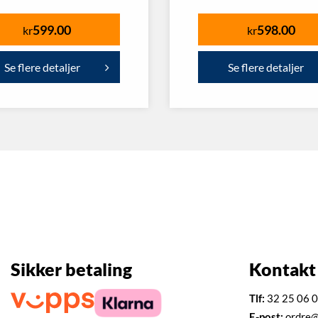
599.00
598.00
kr
kr
Se flere detaljer
Se flere detaljer
Sikker betaling
Kontakt
Tlf:
32 25 06 
E-post:
ordre@