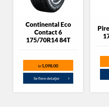
Continental Eco
Pire
Contact 6
1
175/70R14 84T
1,098.00
kr
Se flere detaljer