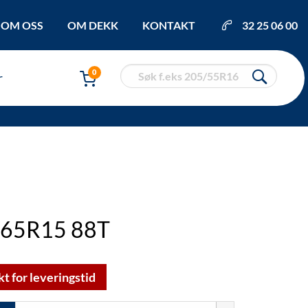
OM OSS
OM DEKK
KONTAKT
32 25 06 00
0
r
5/65R15 88T
kt for leveringstid