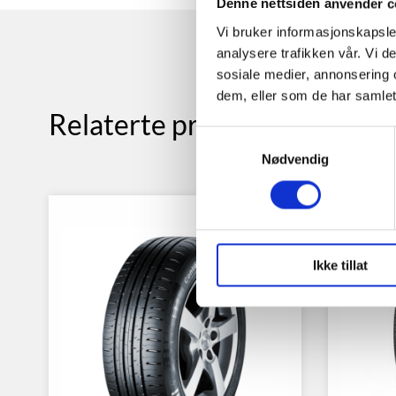
Denne nettsiden anvender c
Vi bruker informasjonskapsler
analysere trafikken vår. Vi 
sosiale medier, annonsering 
dem, eller som de har samlet
Relaterte produkter
Samtykkevalg
Nødvendig
Ikke tillat