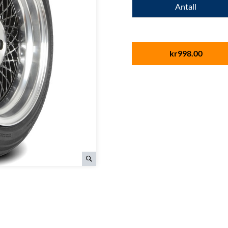
Antall
kr
998.00