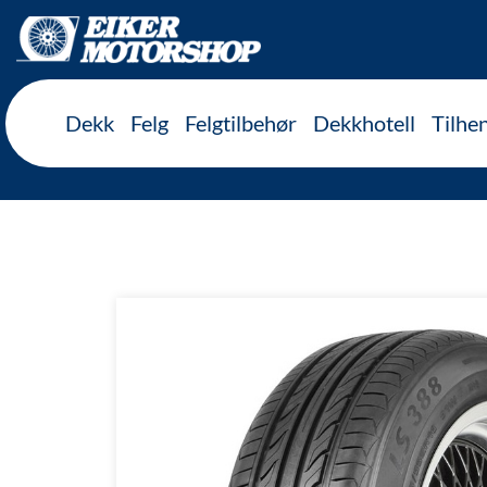
Inkl. mva
Dekk
Felg
Felgtilbehør
Dekkhotell
Tilhe