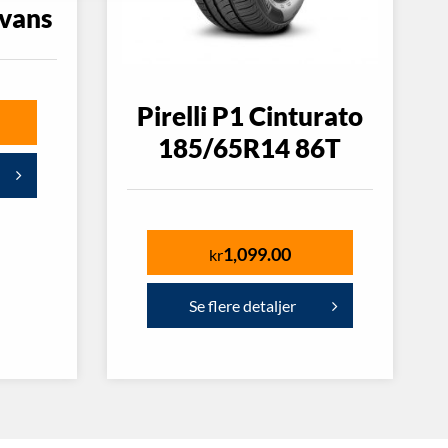
vans
Pirelli P1 Cinturato
185/65R14 86T
1,099.00
kr
Se flere detaljer