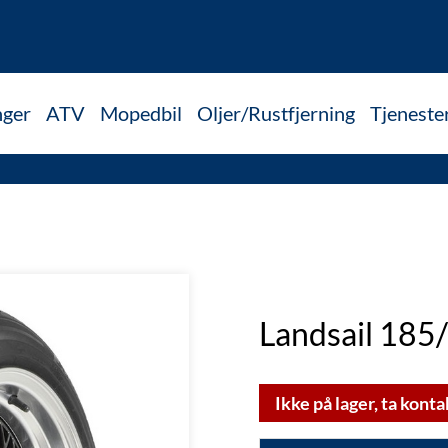
nger
ATV
Mopedbil
Oljer/Rustfjerning
Tjeneste
Landsail 18
Ikke på lager, ta konta