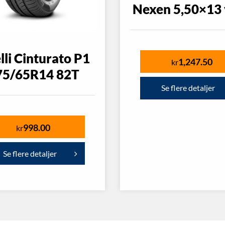
Nexen 5,50×13 
lli Cinturato P1
1,247.50
kr
75/65R14 82T
Se flere detaljer
998.00
kr
Se flere detaljer