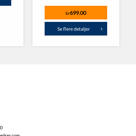
699.00
kr
Se flere detaljer
00
eiker.com