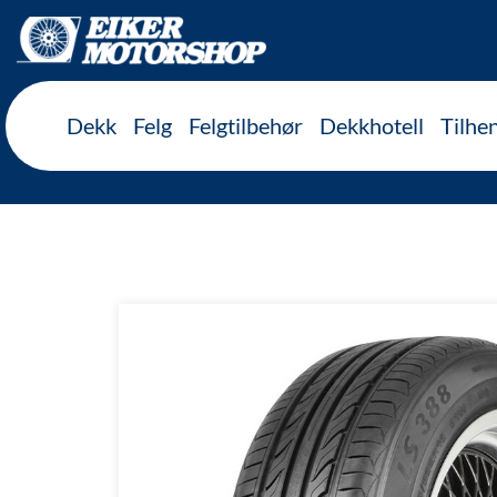
Inkl. mva
Dekk
Felg
Felgtilbehør
Dekkhotell
Tilhe