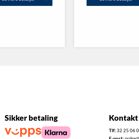
Sikker betaling
Kontakt
Tlf:
32 25 06 
E-post:
ordre@