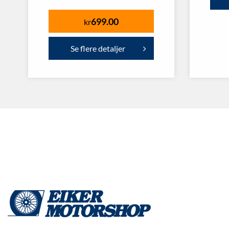
699.00
kr
Se flere detaljer