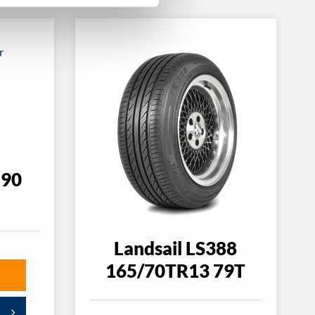
 90
Landsail LS388
165/70TR13 79T