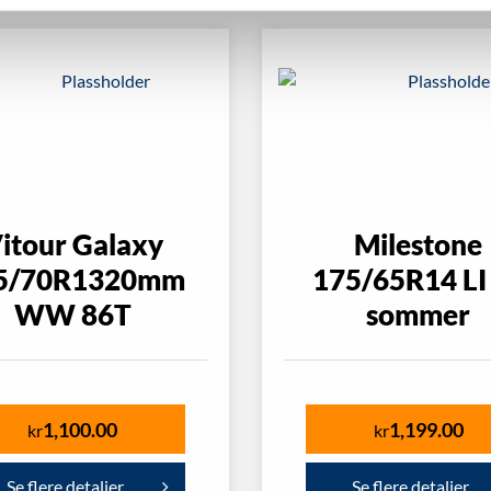
itour Galaxy
Milestone
5/70R1320mm
175/65R14 LI
WW 86T
sommer
1,100.00
1,199.00
kr
kr
Se flere detaljer
Se flere detaljer