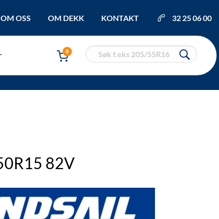
OM OSS
OM DEKK
KONTAKT
32 25 06 00
0
r
/50R15 82V