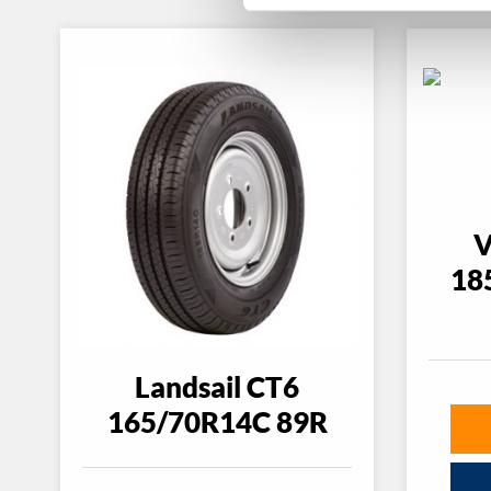
V
18
Landsail CT6
165/70R14C 89R