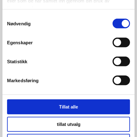
eller som de har samlet inn gjennom din bruk av
tjenestene deres.
Samtykkevalg
1,100.00
Nødvendig
kr
Se flere detaljer
Egenskaper
Statistikk
Markedsføring
Tillat alle
tillat utvalg