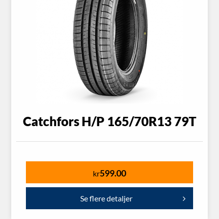
Catchfors H/P 165/70R13 79T
599.00
kr
Se flere detaljer