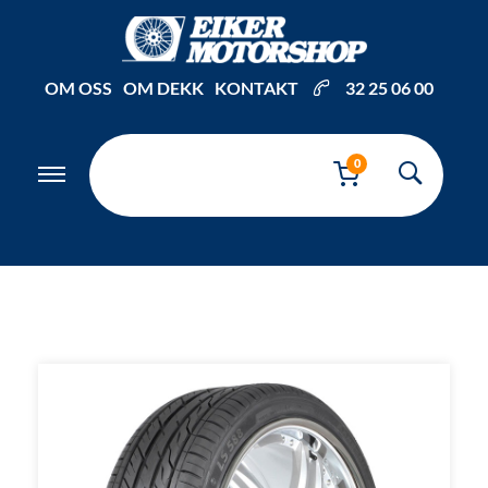
Inkl. mva
OM OSS
OM DEKK
KONTAKT
32 25 06 00
0