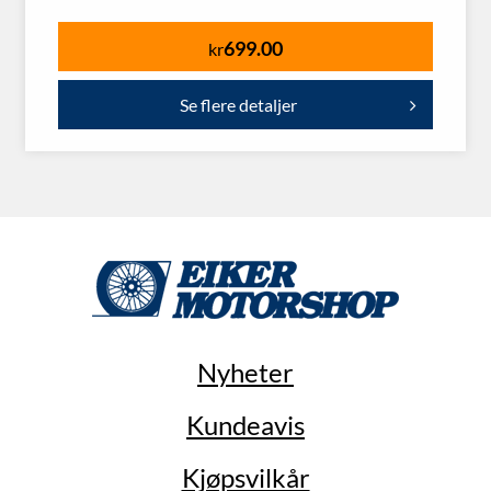
699.00
kr
Se flere detaljer
Nyheter
Kundeavis
Kjøpsvilkår