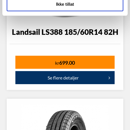
Ikke tillat
Landsail LS388 185/60R14 82H
699.00
kr
Se flere detaljer