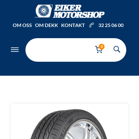
Inkl. mva
OM OSS
OM DEKK
KONTAKT
32 25 06 00
0