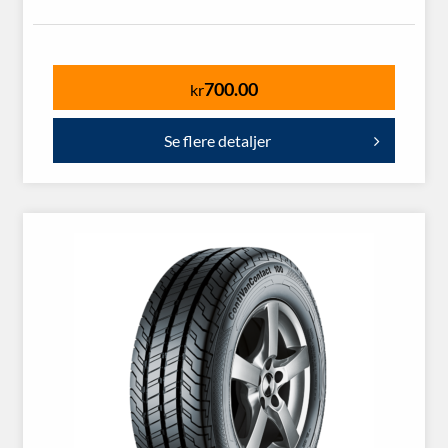
700.00
kr
Se flere detaljer