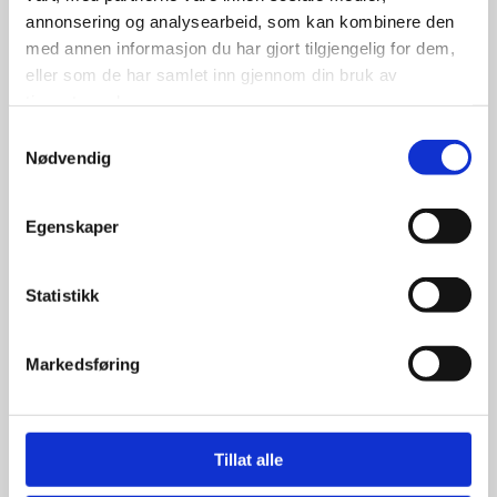
annonsering og analysearbeid, som kan kombinere den
med annen informasjon du har gjort tilgjengelig for dem,
Landsail CT6 165/70R14C 89R
eller som de har samlet inn gjennom din bruk av
tjenestene deres.
Samtykkevalg
Nødvendig
699.00
kr
Egenskaper
Se flere detaljer
Statistikk
Markedsføring
Tillat alle