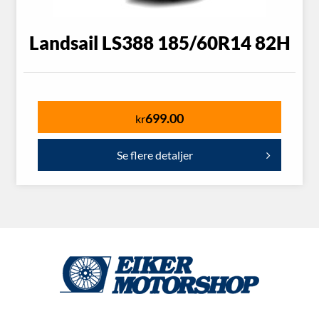
Landsail LS388 185/60R14 82H
699.00
kr
Se flere detaljer