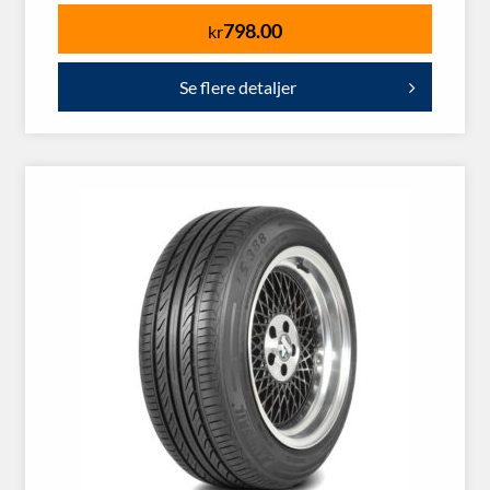
798.00
kr
Se flere detaljer