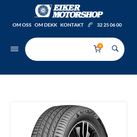
Inkl. mva
OM OSS
OM DEKK
KONTAKT
32 25 06 00
0