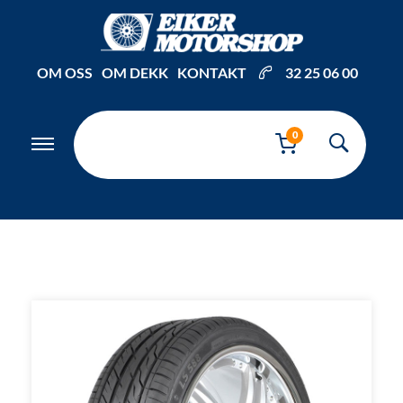
Inkl. mva
OM OSS
OM DEKK
KONTAKT
32 25 06 00
0