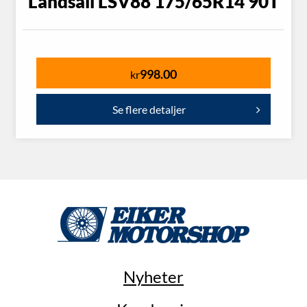
Landsail LSV88 175/65R14 90T
998.00
kr
Se flere detaljer
Nyheter