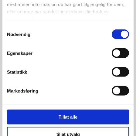
med annen informasjon du har gjort tilgjengelig for dem,
eller som de har samlet inn gjennom din bruk av
tjenestene deres.
1,100.00
kr
Samtykkevalg
Nødvendig
Se flere detaljer
Egenskaper
Statistikk
Markedsføring
Tillat alle
tillat utvalg