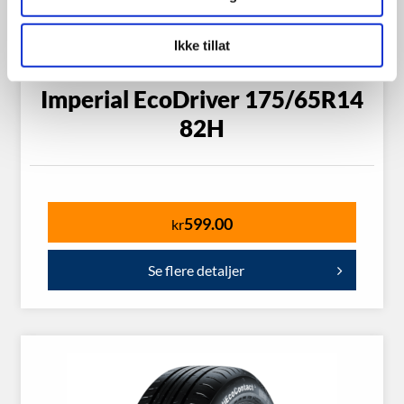
Ikke tillat
Imperial EcoDriver 175/65R14
82H
599.00
kr
Se flere detaljer