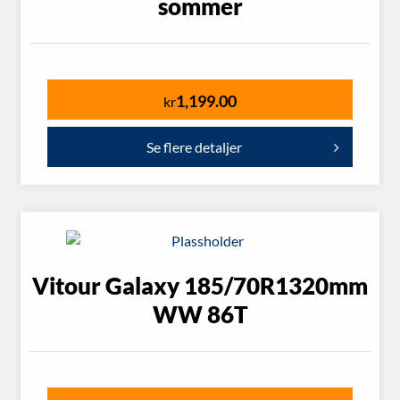
sommer
1,199.00
kr
Se flere detaljer
Vitour Galaxy 185/70R1320mm
WW 86T