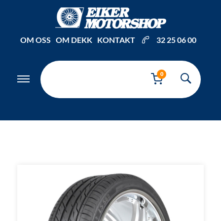
Inkl. mva
OM OSS
OM DEKK
KONTAKT
32 25 06 00
0