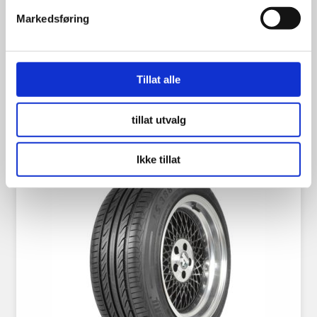
Markedsføring
799.00
kr
Tillat alle
Se flere detaljer
tillat utvalg
Ikke tillat