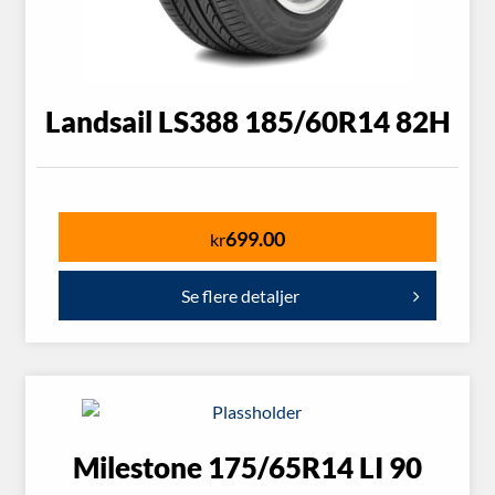
Landsail LS388 185/60R14 82H
699.00
kr
Se flere detaljer
Milestone 175/65R14 LI 90