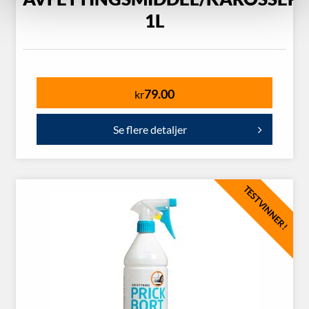
1L
79.00
kr
Se flere detaljer
TESTVINNER!