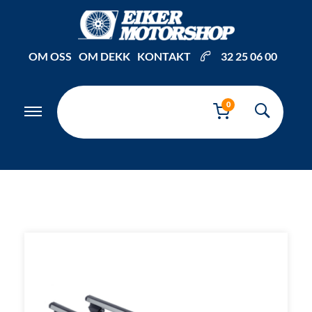
Inkl. mva
OM OSS
OM DEKK
KONTAKT
32 25 06 00
0