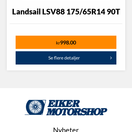
Landsail LSV88 175/65R14 90T
998.00
kr
Se flere detaljer
Nyheter