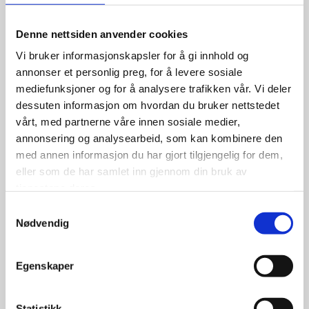
Milestone 175/65R14 LI 90
sommer
Denne nettsiden anvender cookies
Vi bruker informasjonskapsler for å gi innhold og
annonser et personlig preg, for å levere sosiale
mediefunksjoner og for å analysere trafikken vår. Vi deler
1,199.00
kr
dessuten informasjon om hvordan du bruker nettstedet
vårt, med partnerne våre innen sosiale medier,
Se flere detaljer
annonsering og analysearbeid, som kan kombinere den
med annen informasjon du har gjort tilgjengelig for dem,
eller som de har samlet inn gjennom din bruk av
tjenestene deres.
Samtykkevalg
Nødvendig
Egenskaper
Statistikk