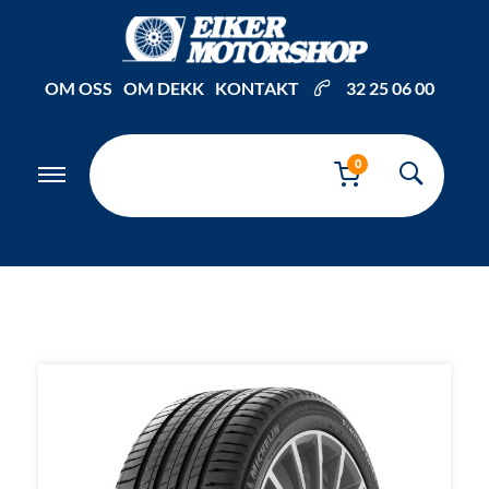
OM OSS
OM DEKK
KONTAKT
32 25 06 00
0