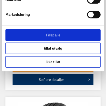
Markedsføring
Tillat alle
Landsail CT6 195/50R13 104N
tillat utvalg
Ikke tillat
1,100.00
kr
Se flere detaljer