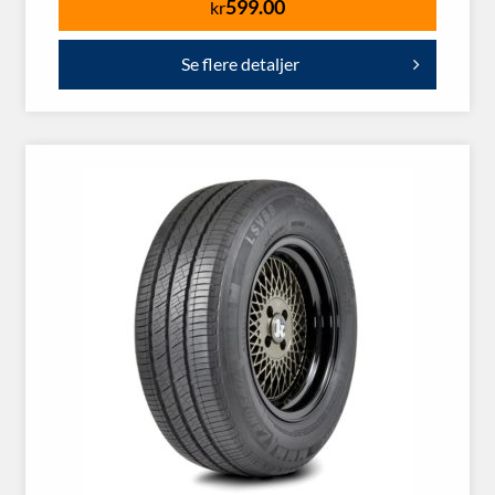
599.00
kr
Se flere detaljer