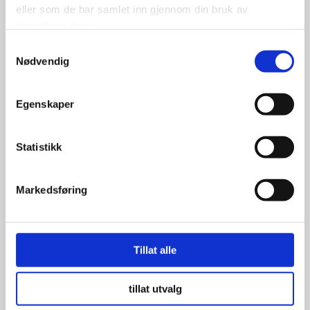
eller som de har samlet inn gjennom din bruk av
tjenestene deres.
Samtykkevalg
Nødvendig
700.00
kr
Se flere detaljer
Egenskaper
Statistikk
Markedsføring
Tillat alle
tillat utvalg