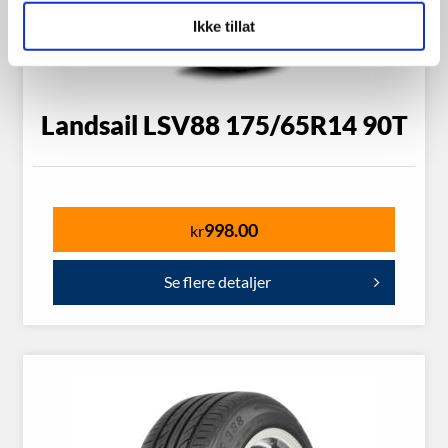
Ikke tillat
Landsail LSV88 175/65R14 90T
998.00
kr
Se flere detaljer