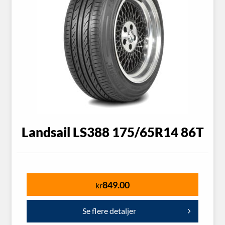
Landsail LS388 175/65R14 86T
849.00
kr
Se flere detaljer