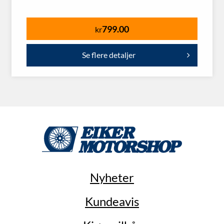
799.00
kr
Se flere detaljer
Nyheter
Kundeavis