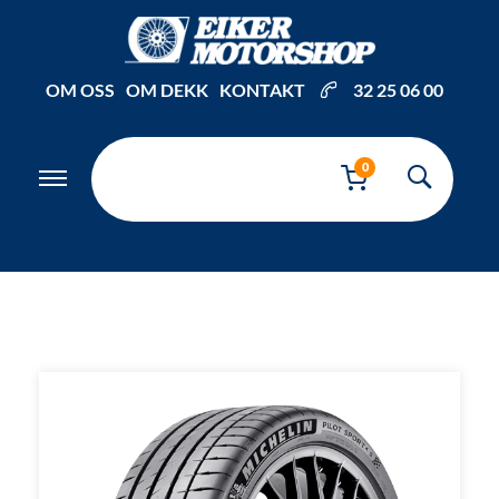
Inkl. mva
OM OSS
OM DEKK
KONTAKT
32 25 06 00
0