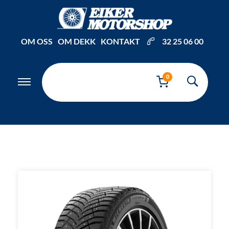
Inkl. mva
OM OSS
OM DEKK
KONTAKT
32 25 06 00
0