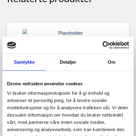
Sailun Ice Blazer 185/8014
102Q m/pigg
Samtykke
Detaljer
Om
Denne nettsiden anvender cookies
1,250.00
kr
Vi bruker informasjonskapsler for å gi innhold og
annonser et personlig preg, for å levere sosiale
Se flere detaljer
mediefunksjoner og for å analysere trafikken vår. Vi deler
dessuten informasjon om hvordan du bruker nettstedet
vårt, med partnerne våre innen sosiale medier,
annonsering og analysearbeid, som kan kombinere den