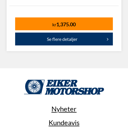
1,375.00
kr
Se flere detaljer
Nyheter
Kundeavis