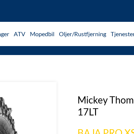
nger
ATV
Mopedbil
Oljer/Rustfjerning
Tjeneste
Mickey Thomp
17LT
BAJA PRO X