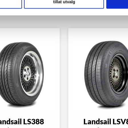
tillat utvalg
andsail LS388
Landsail LSV