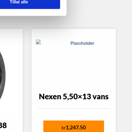
Tillat alle
Nexen 5,50×13 vans
88
1,247.50
kr