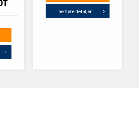
0T
Se flere detaljer