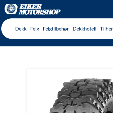
Inkl. mva
Dekk
Felg
Felgtilbehør
Dekkhotell
Tilhe