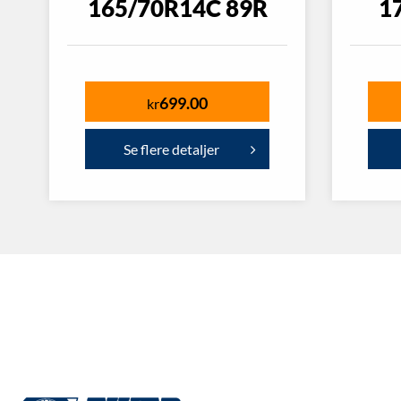
165/70R14C 89R
1
699.00
kr
Se flere detaljer