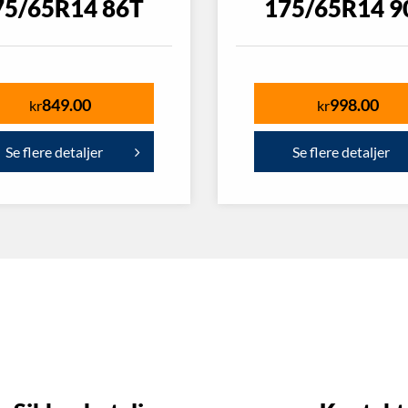
75/65R14 86T
175/65R14 9
849.00
998.00
kr
kr
Se flere detaljer
Se flere detaljer