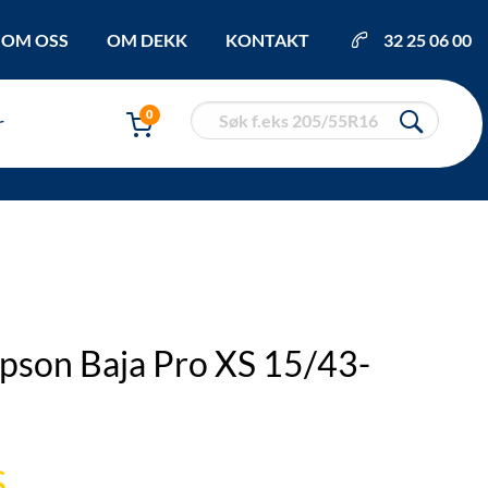
OM OSS
OM DEKK
KONTAKT
32 25 06 00
0
r
son Baja Pro XS 15/43-
S