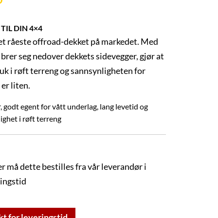
IL DIN 4×4
et råeste offroad-dekket på markedet. Med
 brer seg nedover dekkets sidevegger, gjør at
uk i røft terreng og sannsynligheten for
 er liten.
, godt egent for vått underlag, lang levetid og
het i røft terreng
er må dette bestilles fra vår leverandør i
ringstid
kt for leveringstid