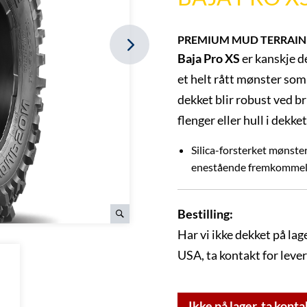
PREMIUM MUD TERRAIN T
Baja Pro XS
er kanskje d
et helt rått mønster som
dekket blir robust ved br
flenger eller hull i dekket
Silica-forsterket mønster
enestående fremkommelig
Bestilling:
Har vi ikke dekket på lag
USA, ta kontakt for leve
Ikke på lager, ta konta