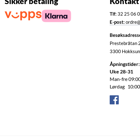
Sikker betaling
Kontakt
Tlf:
32 25 06 
E-post:
ordre@
Besøksadress
Prestebråtan 
3300 Hokksun
Åpningstider:
Uke 28-31
Man-fre 09:00
Lørdag 10:00