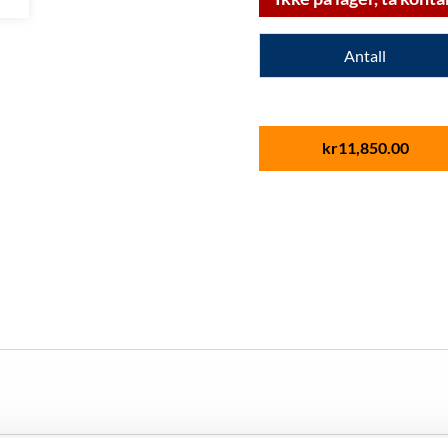
Antall
kr
11,850.00