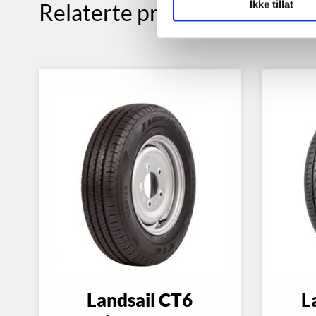
Ikke tillat
Relaterte produkter
Landsail CT6
L