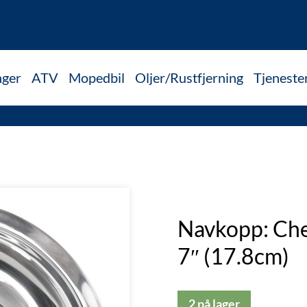
nger
ATV
Mopedbil
Oljer/Rustfjerning
Tjeneste
Navkopp: Che
7″ (17.8cm)
2 på lager