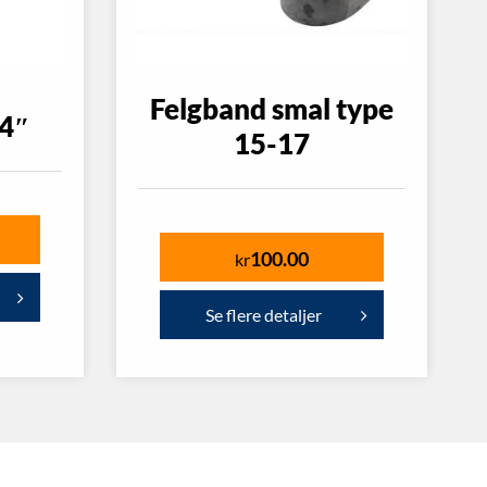
Felgband smal type
×4″
15-17
100.00
kr
Se flere detaljer