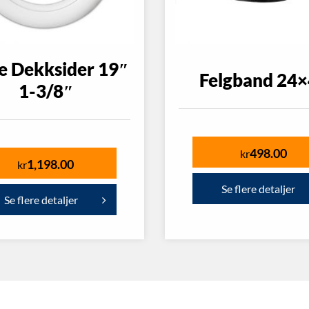
e Dekksider 19″
Felgband 24
1-3/8″
498.00
kr
1,198.00
kr
Se flere detaljer
Se flere detaljer