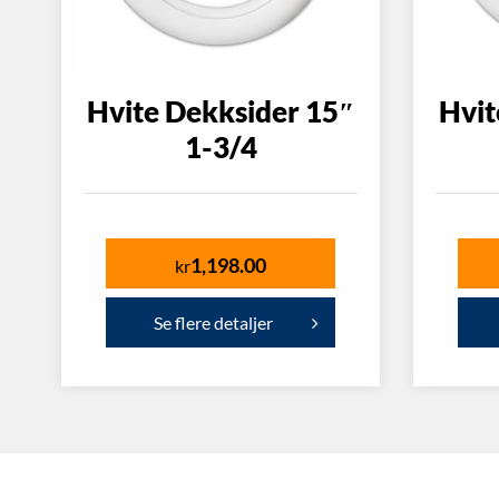
Hvite Dekksider 15″
Hvit
1-3/4
1,198.00
kr
Se flere detaljer