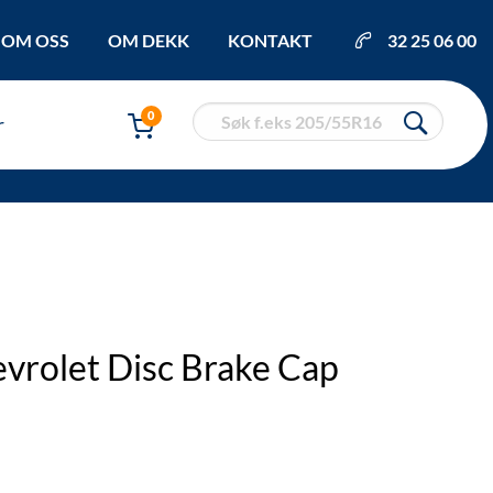
OM OSS
OM DEKK
KONTAKT
32 25 06 00
0
r
vrolet Disc Brake Cap