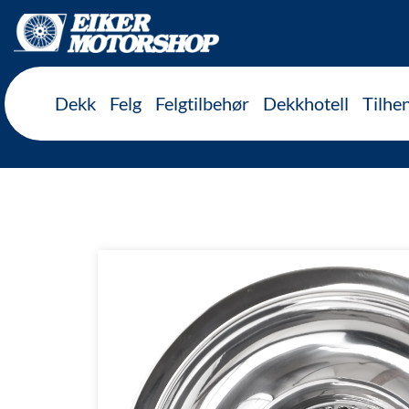
Inkl. mva
Dekk
Felg
Felgtilbehør
Dekkhotell
Tilhe