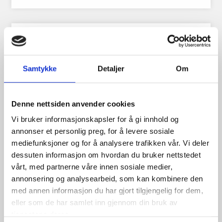
Samtykke
Detaljer
Om
Denne nettsiden anvender cookies
Vi bruker informasjonskapsler for å gi innhold og
annonser et personlig preg, for å levere sosiale
mediefunksjoner og for å analysere trafikken vår. Vi deler
dessuten informasjon om hvordan du bruker nettstedet
vårt, med partnerne våre innen sosiale medier,
annonsering og analysearbeid, som kan kombinere den
med annen informasjon du har gjort tilgjengelig for dem,
Pirelli P1 Cinturato 185/65R14
eller som de har samlet inn gjennom din bruk av
86T
tjenestene deres.