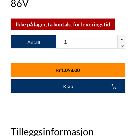
86V
Ikke på lager, ta kontakt for leveringstid
Antall
kr
1,098.00
Kjøp
Tilleggsinformasjon