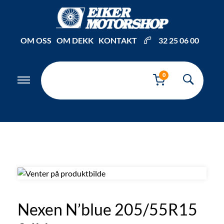
Inkl. mva
OM OSS
OM DEKK
KONTAKT
32 25 06 00
0
Nexen N’blue 205/55R15