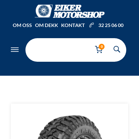
Inkl. mva
OM OSS
OM DEKK
KONTAKT
32 25 06 00
0