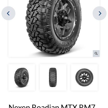
Nexen Roadian MTX RM7