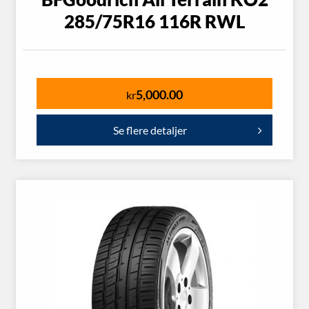
285/75R16 116R RWL
5,000.00
kr
Se flere detaljer