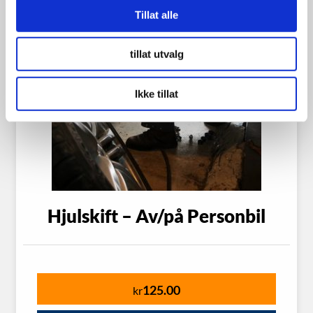
Tillat alle
tillat utvalg
Ikke tillat
Hjulskift – Av/på Personbil
125.00
kr