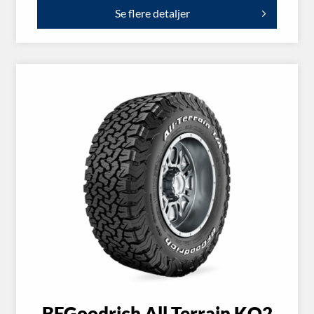
Se flere detaljer
BFGoodrich All Terrain KO2