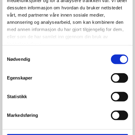
mediefunksjoner og for å analysere trafikken vår. Vi deler
dessuten informasjon om hvordan du bruker nettstedet
vårt, med partnerne våre innen sosiale medier,
annonsering og analysearbeid, som kan kombinere den
med annen informasjon du har gjort tilgjengelig for dem,
eller som de har samlet inn gjennom din bruk av
BFGoodrich All Terrain KO
tjenestene deres.
235/70R16 106 H RWL
Samtykkevalg
Nødvendig
Egenskaper
3,500.00
kr
Statistikk
Se flere detaljer
Markedsføring