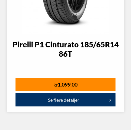
Pirelli P1 Cinturato 185/65R14
86T
1,099.00
kr
Se flere detaljer