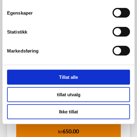
Egenskaper
Statistikk
Markedsføring
Tillat alle
tillat utvalg
Landsail LS388 155/80R13 79T
Ikke tillat
650.00
kr