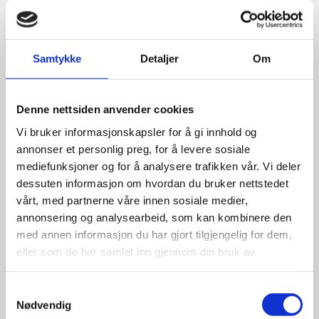
Relaterte produkter
Samtykke
Detaljer
Om
Denne nettsiden anvender cookies
Nexen 5,50×13 vans
Vi bruker informasjonskapsler for å gi innhold og
annonser et personlig preg, for å levere sosiale
mediefunksjoner og for å analysere trafikken vår. Vi deler
dessuten informasjon om hvordan du bruker nettstedet
vårt, med partnerne våre innen sosiale medier,
1,247.50
kr
annonsering og analysearbeid, som kan kombinere den
med annen informasjon du har gjort tilgjengelig for dem,
Se flere detaljer
eller som de har samlet inn gjennom din bruk av
tjenestene deres.
Samtykkevalg
Nødvendig