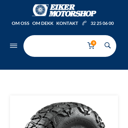
Inkl. mva
OM OSS
OM DEKK
KONTAKT
32 25 06 00
0