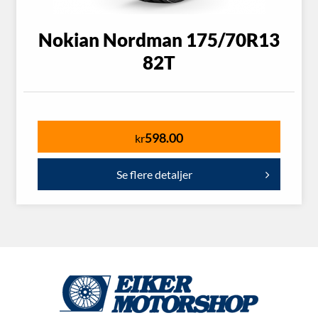
Nokian Nordman 175/70R13
82T
598.00
kr
Se flere detaljer