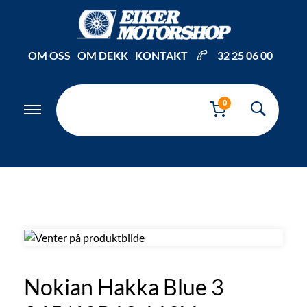
Inkl. mva
OM OSS
OM DEKK
KONTAKT
32 25 06 00
0
Nokian Hakka Blue 3