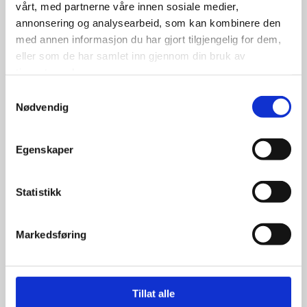
vårt, med partnerne våre innen sosiale medier,
annonsering og analysearbeid, som kan kombinere den
med annen informasjon du har gjort tilgjengelig for dem,
eller som de har samlet inn gjennom din bruk av
tjenestene deres.
Samtykkevalg
Nødvendig
Landsail 155/65R14 75T
Egenskaper
Statistikk
799.00
kr
Markedsføring
Se flere detaljer
Tillat alle