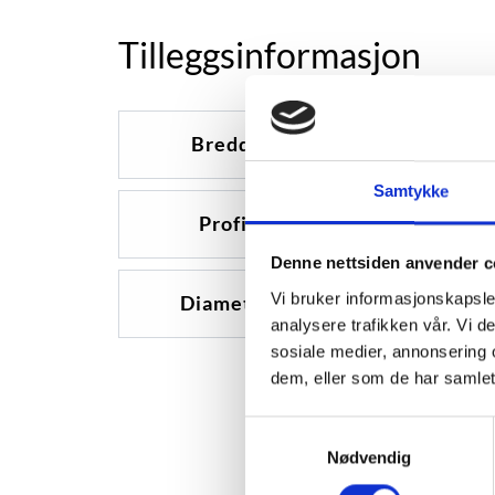
Tilleggsinformasjon
Bredde
195
Samtykke
Profil
70
Denne nettsiden anvender c
Vi bruker informasjonskapsler
Diameter
15
analysere trafikken vår. Vi 
sosiale medier, annonsering 
dem, eller som de har samlet
Samtykkevalg
Nødvendig