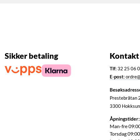
Sikker betaling
Kontakt
Tlf:
32 25 06 
E-post:
ordre@
Besøksadress
Prestebråtan 
3300 Hokksun
Åpningstider:
Man-fre 09:00
Torsdag 09:00