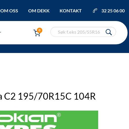
OM OSS
OM DEKK
KONTAKT
32 25 06 00
0
r
a C2 195/70R15C 104R