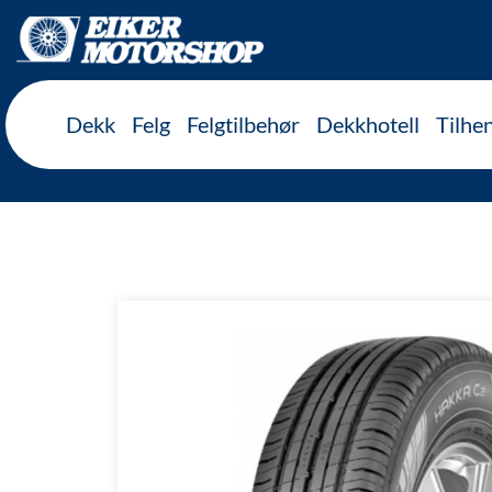
Inkl. mva
Dekk
Felg
Felgtilbehør
Dekkhotell
Tilhe