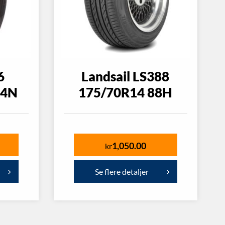
6
Landsail LS388
04N
175/70R14 88H
1,050.00
kr
Se flere detaljer