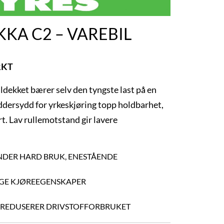
KA C2 – VAREBIL
RKT
dekket bærer selv den tyngste last på en
eddersydd for yrkeskjøring topp holdbarhet,
t. Lav rullemotstand gir lavere
UNDER HARD BRUK, ENESTÅENDE
IGE KJØREEGENSKAPER
 REDUSERER DRIVSTOFFORBRUKET