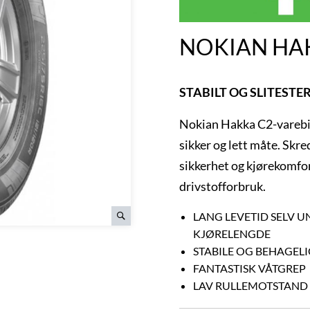
NOKIAN HAK
STABILT OG SLITESTE
Nokian Hakka C2-varebil
sikker og lett måte. Skr
sikkerhet og kjørekomfor
drivstofforbruk.
LANG LEVETID SELV 
KJØRELENGDE
STABILE OG BEHAGEL
FANTASTISK VÅTGREP
LAV RULLEMOTSTAND