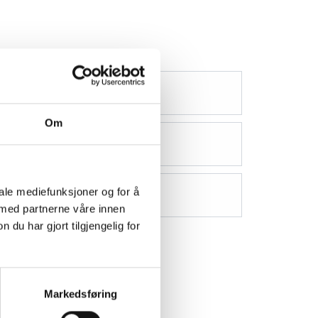
Om
iale mediefunksjoner og for å
 med partnerne våre innen
u har gjort tilgjengelig for
Markedsføring