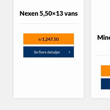
Nexen 5,50×13 vans
Min
1,247.50
kr
Se flere detaljer