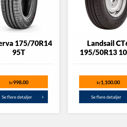
erva 175/70R14
Landsail CT
95T
195/50R13 1
998.00
1,100.00
kr
kr
Se flere detaljer
Se flere detaljer