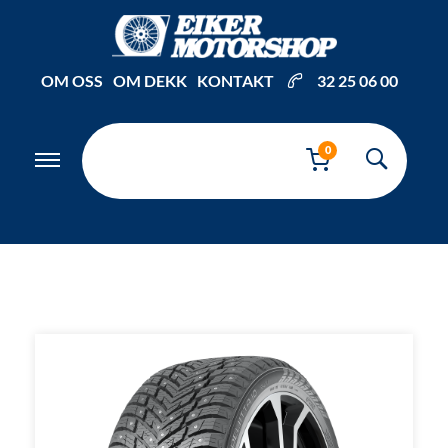
Inkl. mva
OM OSS
OM DEKK
KONTAKT
32 25 06 00
0