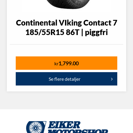
Continental VIking Contact 7
185/55R15 86T | piggfri
1,799.00
kr
Se flere detaljer