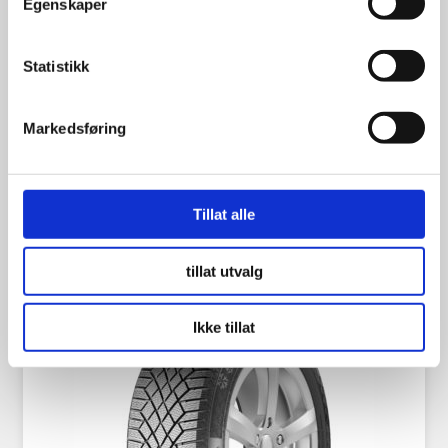
Egenskaper
Nokian Hakkapeliitta 10
185/60R15 88T | m/pigg
Statistikk
Markedsføring
1,680.00
kr
Se flere detaljer
Tillat alle
tillat utvalg
Ikke tillat