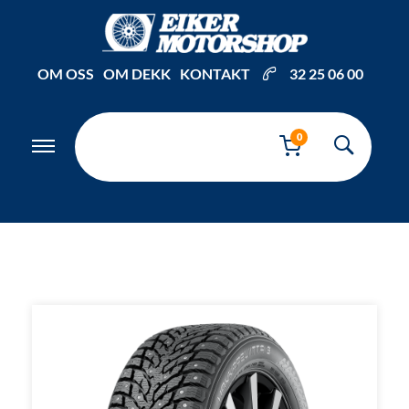
Inkl. mva
OM OSS
OM DEKK
KONTAKT
32 25 06 00
0