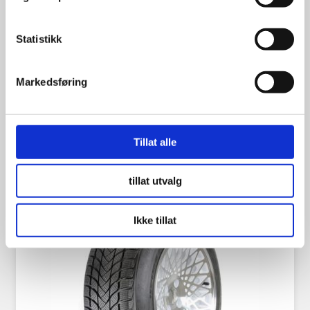
185/65R15 92T | m/pigg
Statistikk
Markedsføring
1,799.00
kr
Se flere detaljer
Tillat alle
tillat utvalg
Ikke tillat