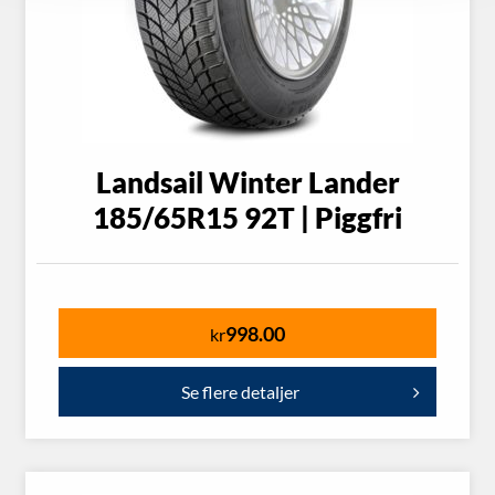
Landsail Winter Lander
185/65R15 92T | Piggfri
998.00
kr
Se flere detaljer