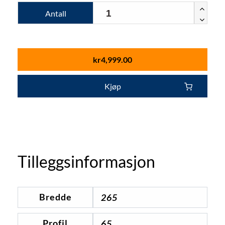
Antall
kr
4,999.00
Kjøp
Tilleggsinformasjon
Bredde
265
Profil
65