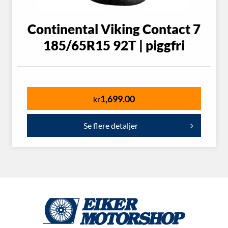
Continental Viking Contact 7
185/65R15 92T | piggfri
1,699.00
kr
Se flere detaljer