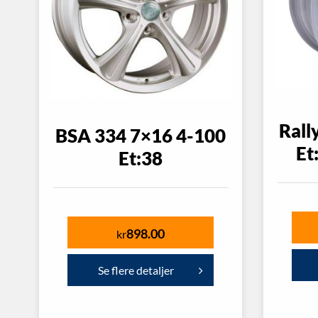
Rall
BSA 334 7×16 4-100
Et
Et:38
898.00
kr
Se flere detaljer