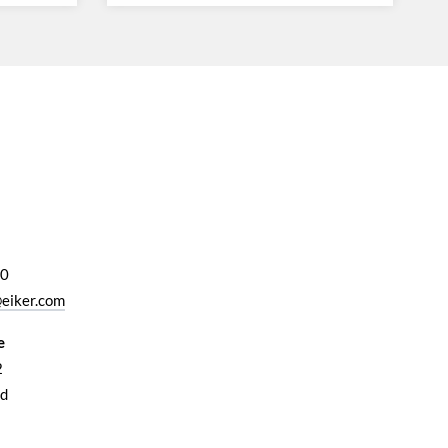
00
eiker.com
e
2
d