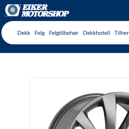
Inkl. mva
Dekk
Felg
Felgtilbehør
Dekkhotell
Tilhe