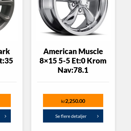
ark
American Muscle
t:35
8×15 5-5 Et:0 Krom
Nav:78.1
2,250.00
kr
Se flere detaljer