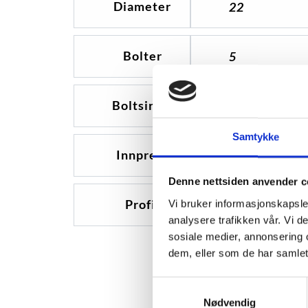
Diameter
22
Bolter
5
Boltsirkel
120
Samtykke
Innpress
35
Denne nettsiden anvender c
Profil
0
Vi bruker informasjonskapsler
analysere trafikken vår. Vi 
sosiale medier, annonsering 
dem, eller som de har samlet
Samtykkevalg
Nødvendig