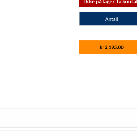
Ikke på lager, ta konta
Antall
kr
3,195.00