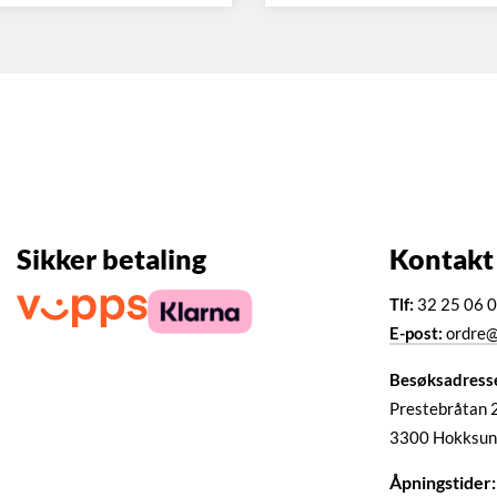
Sikker betaling
Kontakt
Tlf:
32 25 06 
E-post:
ordre@
Besøksadress
Prestebråtan 
3300 Hokksun
Åpningstider: