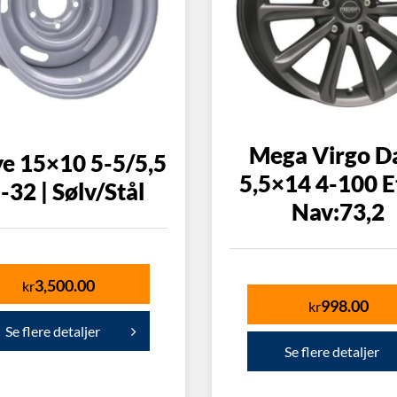
Mega Virgo D
ye 15×10 5-5/5,5
5,5×14 4-100 E
:-32 | Sølv/Stål
Nav:73,2
3,500.00
kr
998.00
kr
Se flere detaljer
Se flere detaljer