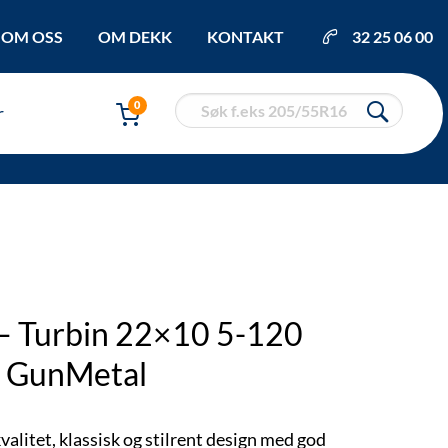
OM OSS
OM DEKK
KONTAKT
32 25 06 00
0
r
 – Turbin 22×10 5-120
| GunMetal
alitet, klassisk og stilrent design med god