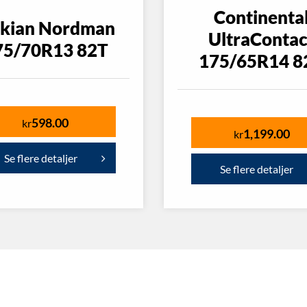
Continenta
kian Nordman
UltraContac
75/70R13 82T
175/65R14 8
598.00
kr
1,199.00
kr
Se flere detaljer
Se flere detaljer