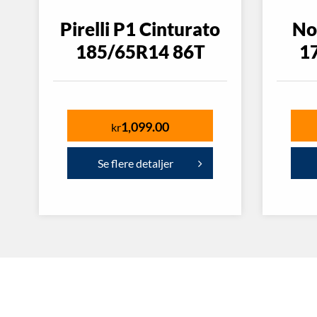
Pirelli P1 Cinturato
No
185/65R14 86T
1
1,099.00
kr
Se flere detaljer