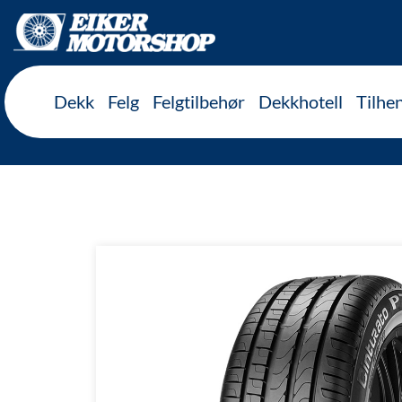
Inkl. mva
Dekk
Felg
Felgtilbehør
Dekkhotell
Tilhe