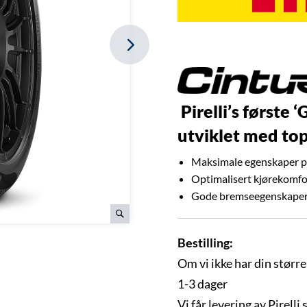
Pirelli’s første
utviklet med to
Maksimale egenskaper p
Optimalisert kjørekomfor
Gode bremseegenskaper s
Bestilling:
Om vi ikke har din større
1-3 dager
Vi får levering av Pirelli 