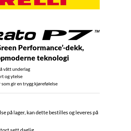
 ‘Green Performance’-dekk,
ppmoderne teknologi
å vått underlag
t og ytelse
om gir en trygg kjørefølelse
lse på lager, kan dette bestilles og leveres på
stort sett daglig