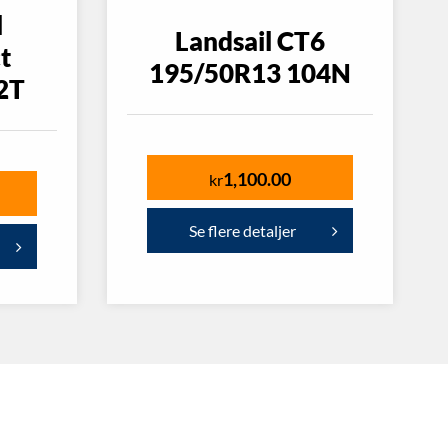
l
Landsail CT6
t
195/50R13 104N
2T
1,100.00
kr
Se flere detaljer