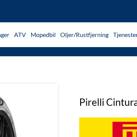
nger
ATV
Mopedbil
Oljer/Rustfjerning
Tjeneste
Pirelli Cint