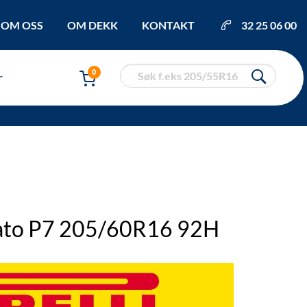
OM OSS
OM DEKK
KONTAKT
32 25 06 00
0
r
urato P7 205/60R16 92H