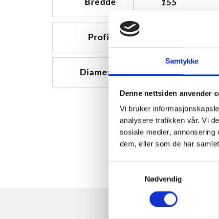
Bredde
155
Profil
70
Samtykke
Diameter
13
Denne nettsiden anvender c
Vi bruker informasjonskapsler
analysere trafikken vår. Vi 
sosiale medier, annonsering 
dem, eller som de har samlet
Samtykkevalg
Nødvendig