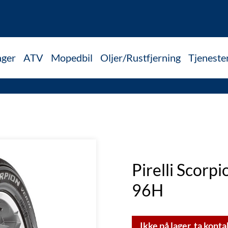
nger
ATV
Mopedbil
Oljer/Rustfjerning
Tjeneste
Pirelli Scor
96H
Ikke på lager, ta konta