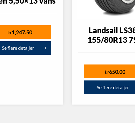
en 5,50×13 vans
Landsail LS3
1,247.50
kr
155/80R13 7
Se flere detaljer
650.00
kr
Se flere detaljer