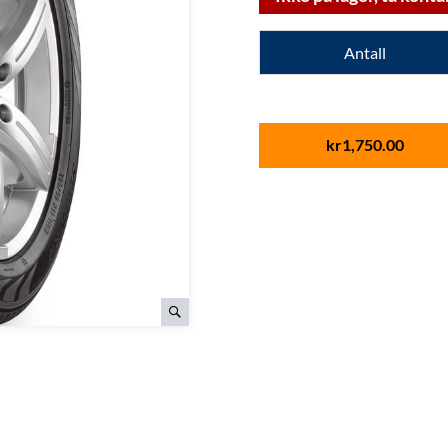
Antall
kr
1,750.00