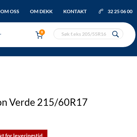
OM OSS
OM DEKK
KONTAKT
32 25 06 00
0
r
pion Verde 215/60R17
kt for leveringstid