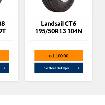
88
Landsail CT6
9T
195/50R13 104N
1,100.00
kr
Se flere detaljer