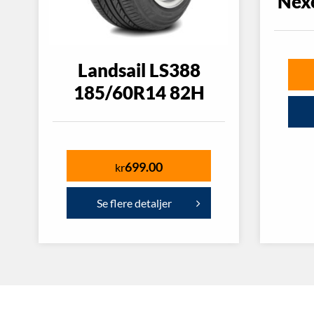
Nex
Landsail LS388
185/60R14 82H
699.00
kr
Se flere detaljer