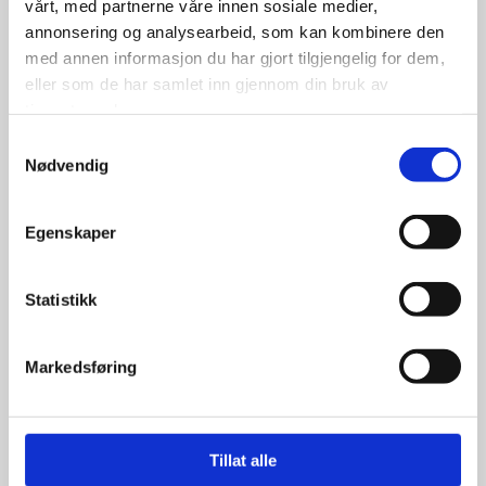
vårt, med partnerne våre innen sosiale medier,
annonsering og analysearbeid, som kan kombinere den
med annen informasjon du har gjort tilgjengelig for dem,
eller som de har samlet inn gjennom din bruk av
tjenestene deres.
Samtykkevalg
Imperial EcoDriver4 195/70R14
Nødvendig
91T
Egenskaper
Statistikk
499.00
kr
Markedsføring
Se flere detaljer
Tillat alle