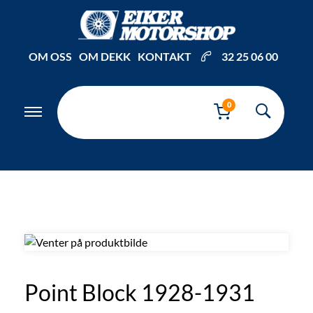
Inkl. mva
OM OSS
OM DEKK
KONTAKT
32 25 06 00
0
Point Block 1928-1931