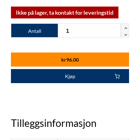
Ikke på lager, ta kontakt for leveringstid
Antall
kr
96.00
Kjøp
Tilleggsinformasjon