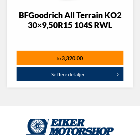
BFGoodrich All Terrain KO2
30×9,50R15 104S RWL
3,320.00
kr
Se flere detaljer