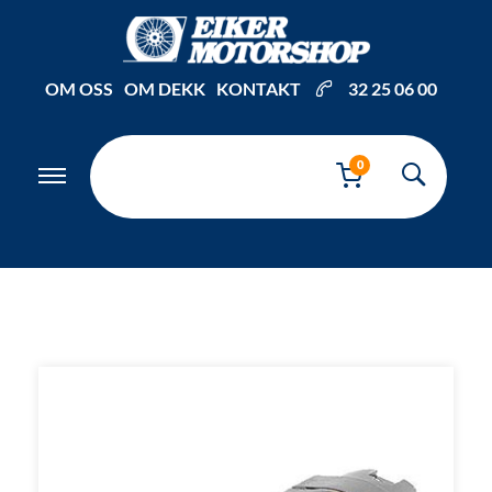
Inkl. mva
OM OSS
OM DEKK
KONTAKT
32 25 06 00
0