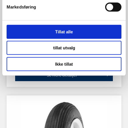
Markedsføring
Hjulskift – Av/på Personbil
Tillat alle
tillat utvalg
125.00
kr
Ikke tillat
Se flere detaljer