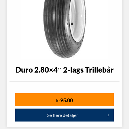
Duro 2.80×4″ 2-lags Trillebår
95.00
kr
Se flere detaljer