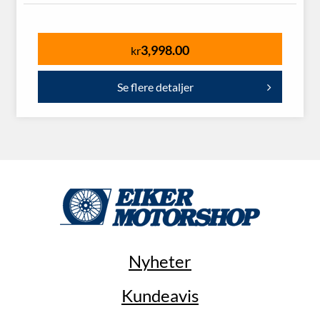
3,998.00
kr
Se flere detaljer
Nyheter
Kundeavis