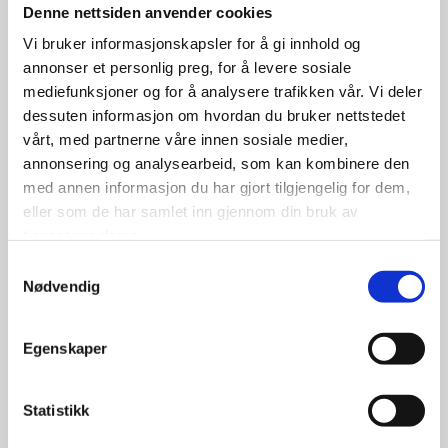
Denne nettsiden anvender cookies
Vi bruker informasjonskapsler for å gi innhold og
annonser et personlig preg, for å levere sosiale
499.00
kr
mediefunksjoner og for å analysere trafikken vår. Vi deler
dessuten informasjon om hvordan du bruker nettstedet
Se flere detaljer
vårt, med partnerne våre innen sosiale medier,
annonsering og analysearbeid, som kan kombinere den
med annen informasjon du har gjort tilgjengelig for dem,
eller som de har samlet inn gjennom din bruk av
tjenestene deres.
Samtykkevalg
Nødvendig
Egenskaper
Statistikk