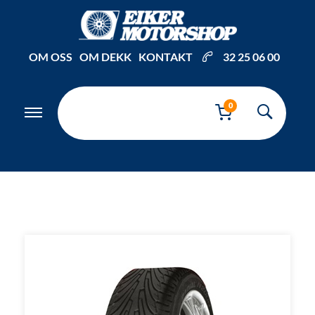
Inkl. mva
OM OSS
OM DEKK
KONTAKT
32 25 06 00
0