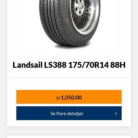
Landsail LS388 175/70R14 88H
1,050.00
kr
Se flere detaljer