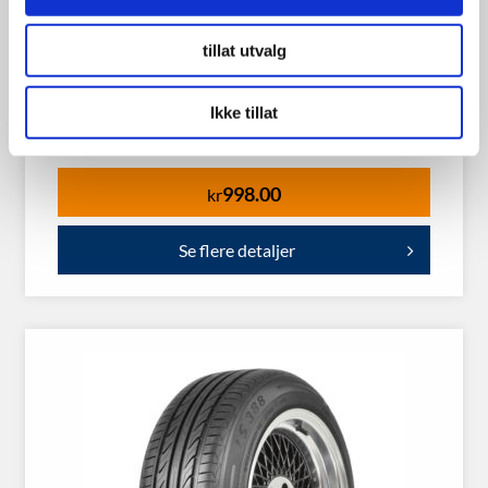
tillat utvalg
Minerva 175/70R14 95T
Ikke tillat
998.00
kr
Se flere detaljer