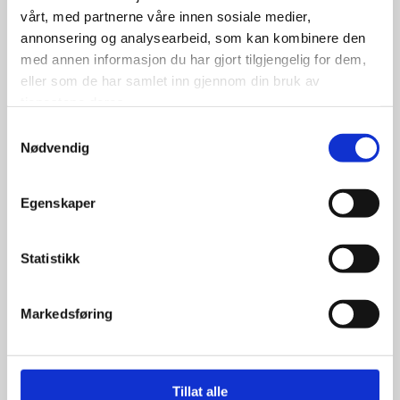
vårt, med partnerne våre innen sosiale medier,
700.00
kr
annonsering og analysearbeid, som kan kombinere den
med annen informasjon du har gjort tilgjengelig for dem,
eller som de har samlet inn gjennom din bruk av
Se flere detaljer
tjenestene deres.
Samtykkevalg
Nødvendig
Egenskaper
Statistikk
Markedsføring
Tillat alle