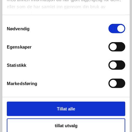
1,198.00
kr
eller som de har samlet inn gjennom din bruk av
tjenestene deres.
Se flere detaljer
Samtykkevalg
Nødvendig
Egenskaper
Statistikk
Markedsføring
Tillat alle
tillat utvalg