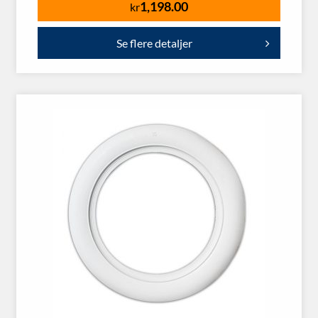
1,198.00
kr
Se flere detaljer