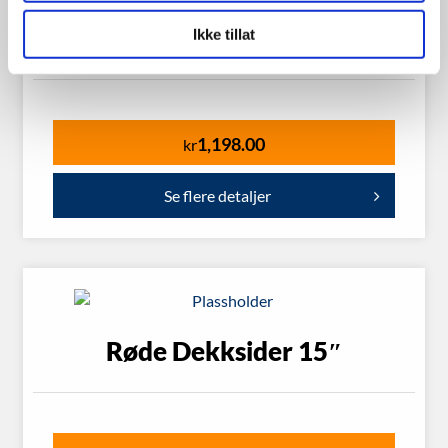
Hvite Dekksider 15″
Ikke tillat
1,198.00
kr
Se flere detaljer
Røde Dekksider 15″