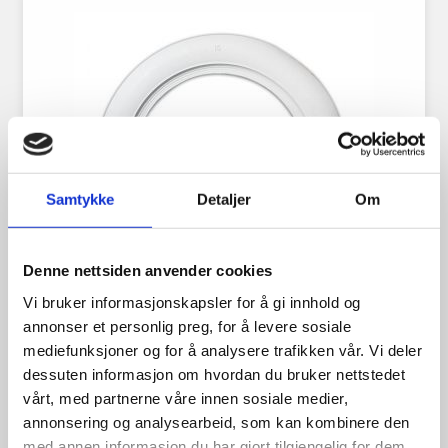
Samtykke
Detaljer
Om
Denne nettsiden anvender cookies
Vi bruker informasjonskapsler for å gi innhold og
annonser et personlig preg, for å levere sosiale
Hvite Dekksider 14″ 2″
mediefunksjoner og for å analysere trafikken vår. Vi deler
dessuten informasjon om hvordan du bruker nettstedet
vårt, med partnerne våre innen sosiale medier,
annonsering og analysearbeid, som kan kombinere den
med annen informasjon du har gjort tilgjengelig for dem,