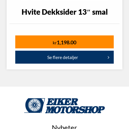
Hvite Dekksider 13″ smal
1,198.00
kr
Se flere detaljer
Nyheter