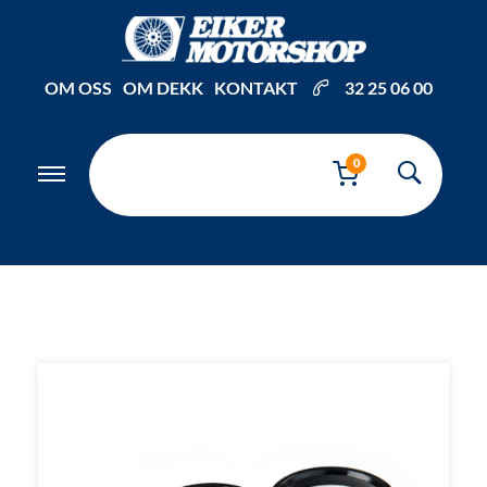
Inkl. mva
OM OSS
OM DEKK
KONTAKT
32 25 06 00
0