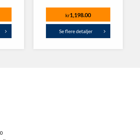
1,198.00
kr
Se flere detaljer
00