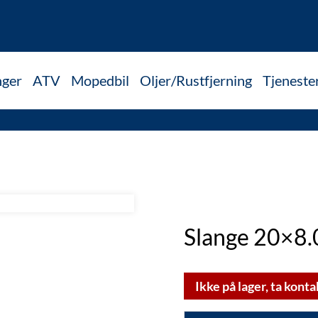
nger
ATV
Mopedbil
Oljer/Rustfjerning
Tjeneste
Slange 20×8.
Ikke på lager, ta konta