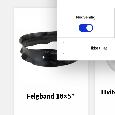
Samtykkevalg
Nødvendig
Ikke tillat
Hvit
Felgband 18×5″