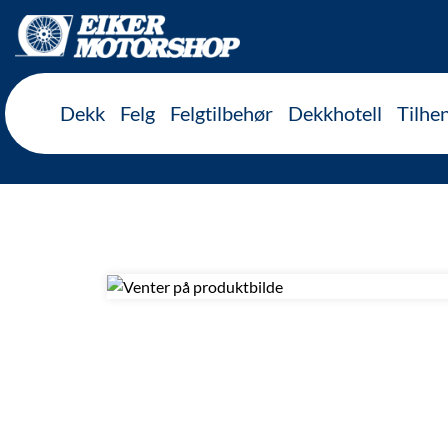
Inkl. mva
Dekk
Felg
Felgtilbehør
Dekkhotell
Tilhe