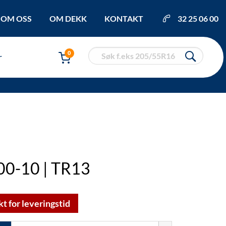
OM OSS
OM DEKK
KONTAKT
32 25 06 00
0
r
00-10 | TR13
kt for leveringstid