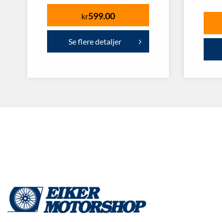
599.00
kr
Se flere detaljer