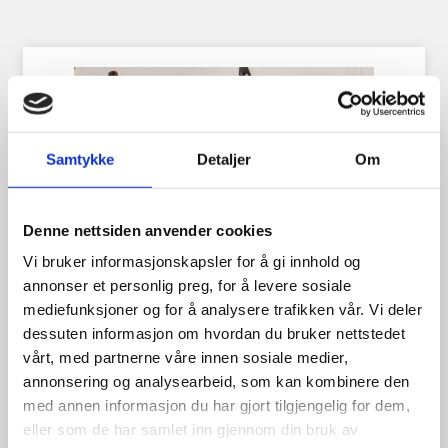
Samtykke
Detaljer
Om
Denne nettsiden anvender cookies
Vi bruker informasjonskapsler for å gi innhold og
annonser et personlig preg, for å levere sosiale
mediefunksjoner og for å analysere trafikken vår. Vi deler
Skvettlapper – Rustfritt stål –
dessuten informasjon om hvordan du bruker nettstedet
vårt, med partnerne våre innen sosiale medier,
2pk
annonsering og analysearbeid, som kan kombinere den
med annen informasjon du har gjort tilgjengelig for dem,
eller som de har samlet inn gjennom din bruk av