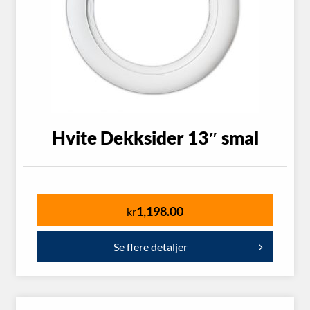
Hvite Dekksider 13″ smal
1,198.00
kr
Se flere detaljer