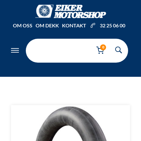
Inkl. mva
OM OSS
OM DEKK
KONTAKT
32 25 06 00
0