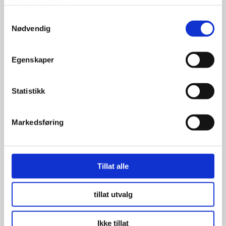
tjenestene deres.
99.00
kr
Samtykkevalg
Nødvendig
Se flere detaljer
Egenskaper
Statistikk
Markedsføring
Tillat alle
tillat utvalg
Ikke tillat