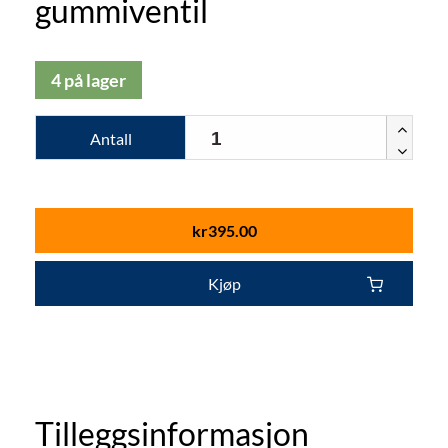
gummiventil
4 på lager
Antall
kr
395.00
Kjøp
Tilleggsinformasjon