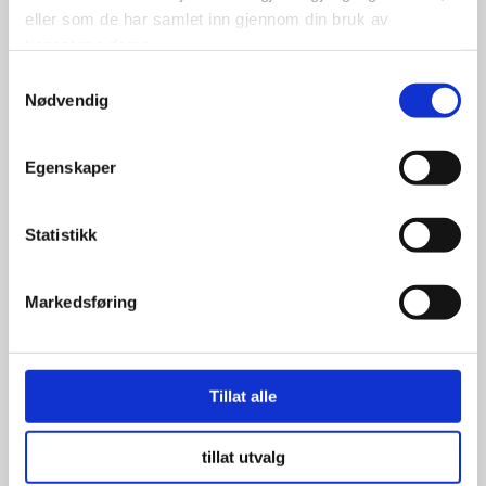
eller som de har samlet inn gjennom din bruk av
tjenestene deres.
Samtykkevalg
Nødvendig
Egenskaper
Hvite Dekksider 16″ 3″
Statistikk
Markedsføring
1,198.00
kr
Se flere detaljer
Tillat alle
tillat utvalg