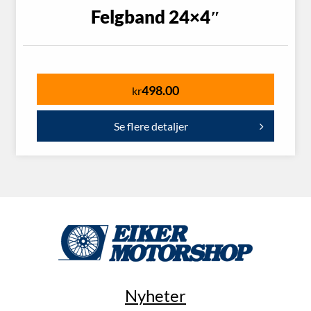
Felgband 24×4″
498.00
kr
Se flere detaljer
Nyheter