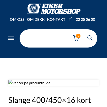
Inkl. mva
OM OSS
OM DEKK
KONTAKT
32 25 06 00
0
Slange 400/450×16 kort