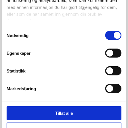
annonsering og analysearbeid, som kan kombinere den
med annen informasjon du har gjort tilgjengelig for dem,
eller som de har samlet inn gjennom din bruk av
tjenestene deres.
Samtykkevalg
Nødvendig
Egenskaper
Felgband 23″
Statistikk
498.00
kr
Markedsføring
Se flere detaljer
Tillat alle