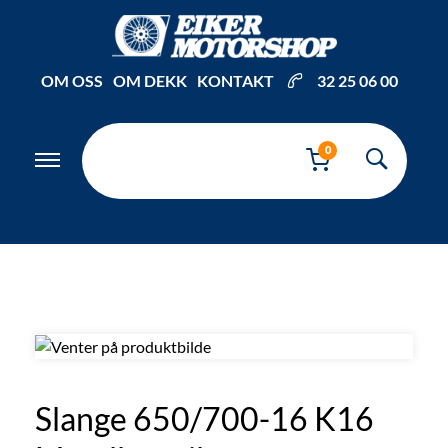
Inkl. mva
OM OSS
OM DEKK
KONTAKT
32 25 06 00
0
Slange 650/700-16 K16