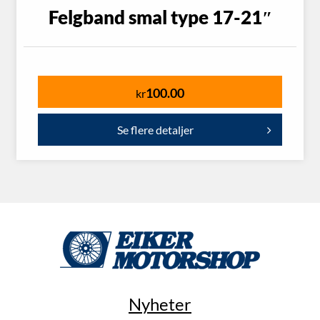
Felgband smal type 17-21″
100.00
kr
Se flere detaljer
Nyheter