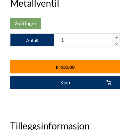
Metallventil
3 på lager
Antall
kr
630.00
Kjøp
Tilleggsinformasjon