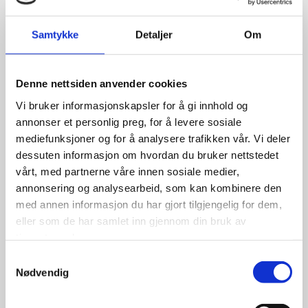
Bridgestone D693 265/65R17
112S
Samtykke
Detaljer
Om
Denne nettsiden anvender cookies
Vi bruker informasjonskapsler for å gi innhold og
2,300.00
kr
annonser et personlig preg, for å levere sosiale
mediefunksjoner og for å analysere trafikken vår. Vi deler
Se flere detaljer
dessuten informasjon om hvordan du bruker nettstedet
vårt, med partnerne våre innen sosiale medier,
annonsering og analysearbeid, som kan kombinere den
med annen informasjon du har gjort tilgjengelig for dem,
eller som de har samlet inn gjennom din bruk av
tjenestene deres.
Samtykkevalg
Nødvendig