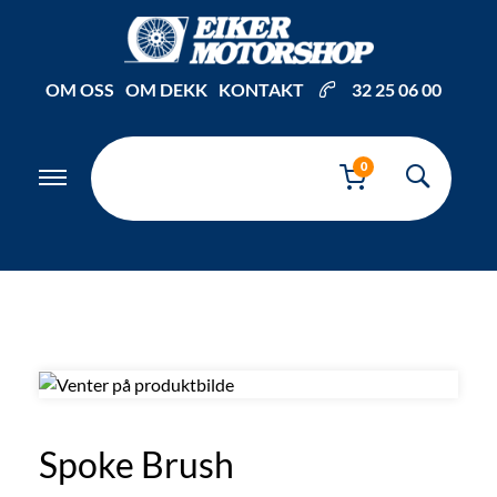
Inkl. mva
OM OSS
OM DEKK
KONTAKT
32 25 06 00
0
Spoke Brush