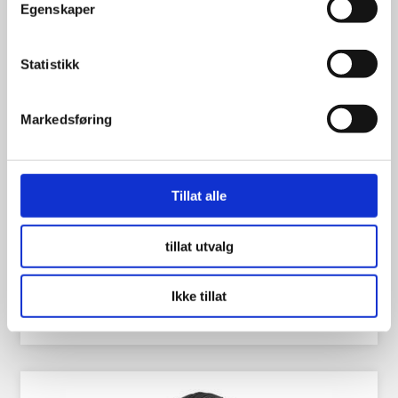
Egenskaper
Statistikk
Markedsføring
Duro 2.80×4″ 2-lags Trillebår
Tillat alle
tillat utvalg
95.00
kr
Ikke tillat
Se flere detaljer