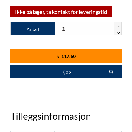
Ikke på lager, ta kontakt for leveringstid
Antall
kr
117.60
Kjøp
Tilleggsinformasjon