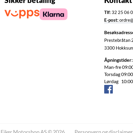
Sikker betaling
Kontakt
Tlf:
32 25 06 
E-post:
ordre@
Besøksadress
Prestebråtan 
3300 Hokksun
Åpningstider:
Man-fre 09:00
Torsdag 09:00
Lørdag 10:00
Eiker Motorshop AS © 2026
Personvern og disclaimer