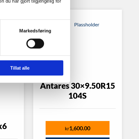
u har gjort tilgjengelig for
Markedsføring
Tillat alle
Antares 30×9.50R15
104S
x6
1,600.00
kr