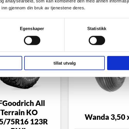
og analysearbeid, som kan kombinere den med annen informasjon d
 inn gjennom din bruk av tjenestene deres.
Egenskaper
Statistikk
tillat utvalg
FGoodrich All
Terrain KO
Wanda 3,50 
5/75R16 123R