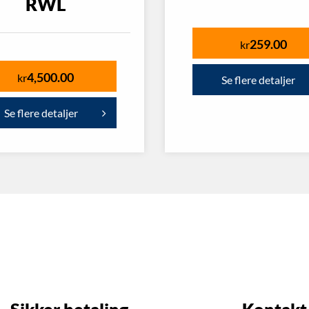
RWL
259.00
kr
4,500.00
kr
Se flere detaljer
Se flere detaljer