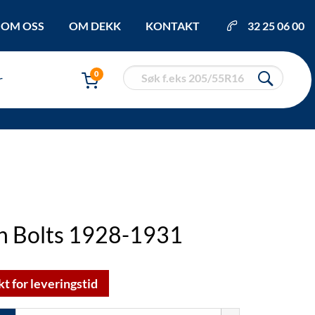
OM OSS
OM DEKK
KONTAKT
32 25 06 00
0
r
ch Bolts 1928-1931
kt for leveringstid