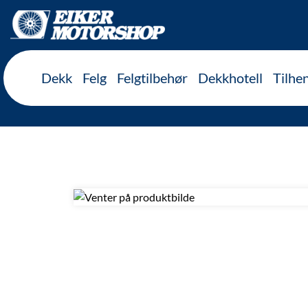
Inkl. mva
Dekk
Felg
Felgtilbehør
Dekkhotell
Tilhe