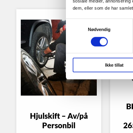
sosiale medier, annonsering 
dem, eller som de har samlet
Samtykkevalg
Nødvendig
Ikke tillat
B
Hjulskift – Av/på
Personbil
26