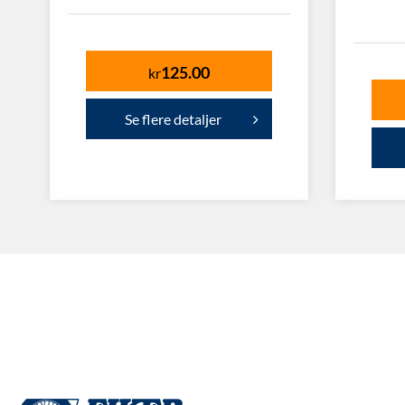
125.00
kr
Se flere detaljer