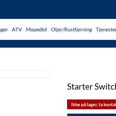
nger
ATV
Mopedbil
Oljer/Rustfjerning
Tjeneste
Starter Swit
Ikke på lager, ta konta