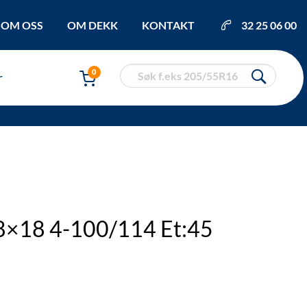
OM OSS
OM DEKK
KONTAKT
32 25 06 00
0
r
8×18 4-100/114 Et:45