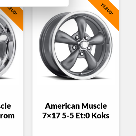
TILBUD!
TILBUD!
cle
American Muscle
Krom
7×17 5-5 Et:0 Koks