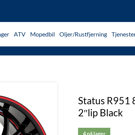
nger
ATV
Mopedbil
Oljer/Rustfjerning
Tjeneste
Status R951 
2″lip Black
4 på lager