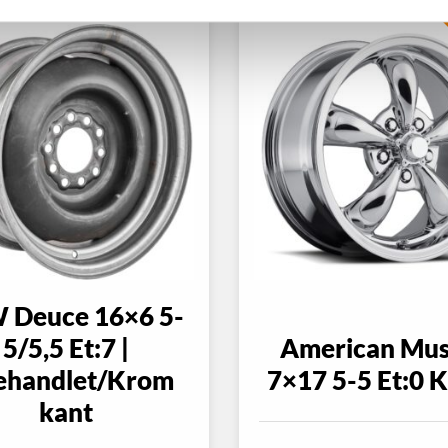
 Deuce 16×6 5-
5/5,5 Et:7 |
American Mus
ehandlet/Krom
7×17 5-5 Et:0 
kant