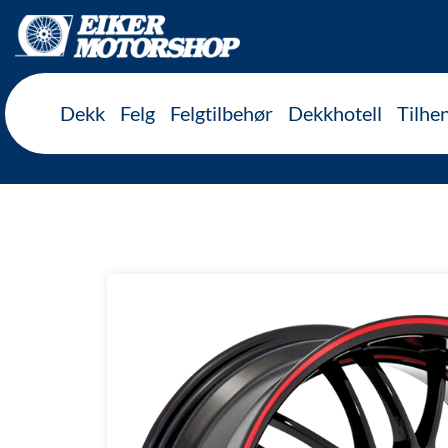
Inkl. mva
Dekk
Felg
Felgtilbehør
Dekkhotell
Tilhe