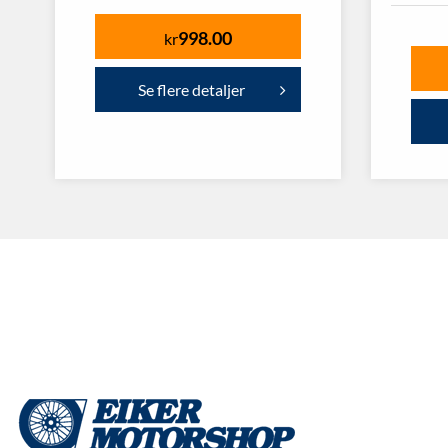
998.00
kr
Se flere detaljer