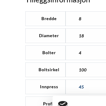
Bredde
8
Diameter
18
Bolter
4
Boltsirkel
100
Innpress
45
Profil
0