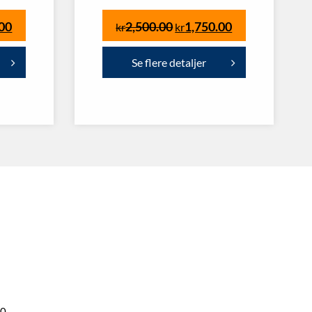
.00
2,500.00
1,750.00
kr
kr
Se flere detaljer
00