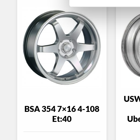
USW
BSA 354 7×16 4-108
Et:40
Ub