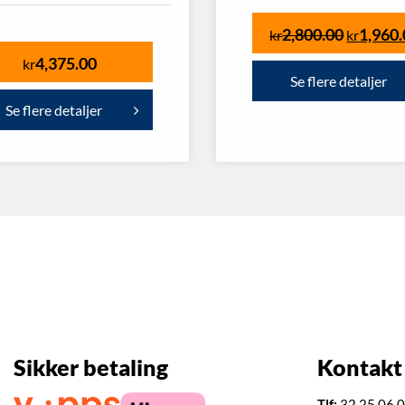
2,800.00
1,960
kr
kr
4,375.00
kr
Se flere detaljer
Se flere detaljer
Sikker betaling
Kontakt
Tlf:
32 25 06 