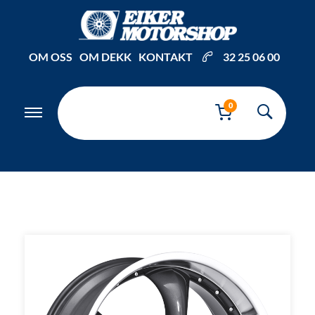
Inkl. mva
OM OSS
OM DEKK
KONTAKT
32 25 06 00
0