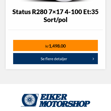
Status R280 7×17 4-100 Et:35
Sort/pol
1,498.00
kr
Se flere detaljer