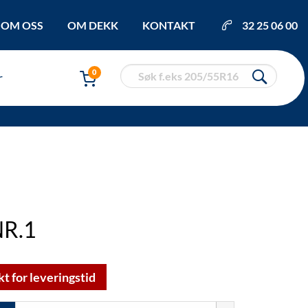
OM OSS
OM DEKK
KONTAKT
32 25 06 00
0
r
R.1
kt for leveringstid