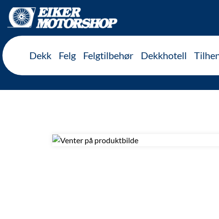
Inkl. mva
Dekk
Felg
Felgtilbehør
Dekkhotell
Tilhe