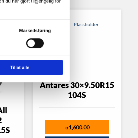
u har gjort tilgjengelig for
Markedsføring
Tillat alle
Antares 30×9.50R15
104S
ll
2
1,600.00
kr
15S