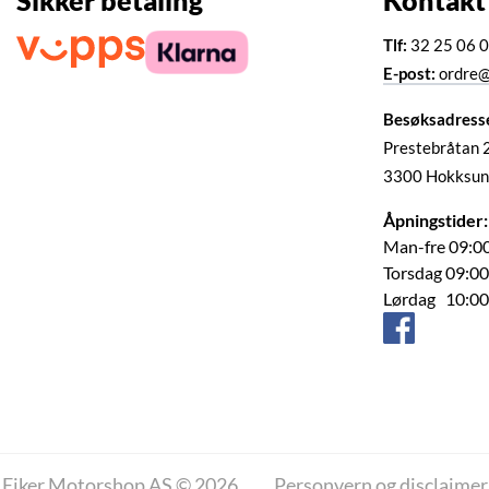
Sikker betaling
Kontakt
Tlf:
32 25 06 
E-post:
ordre@
Besøksadress
Prestebråtan 
3300 Hokksun
Åpningstider:
Man-fre 09:00
Torsdag 09:00
Lørdag 10:00
Eiker Motorshop AS © 2026
Personvern og disclaimer