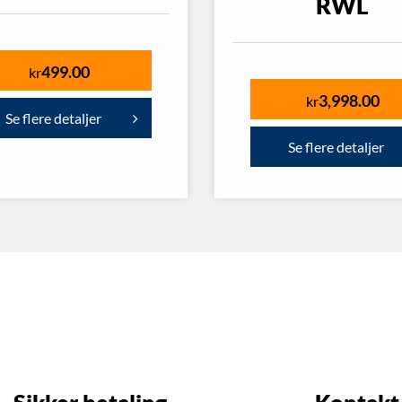
RWL
499.00
kr
3,998.00
kr
Se flere detaljer
Se flere detaljer