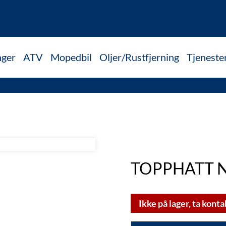
nger
ATV
Mopedbil
Oljer/Rustfjerning
Tjeneste
TOPPHATT N
Ikke på lager, ta konta