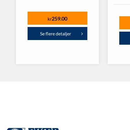
259.00
kr
Se flere detaljer