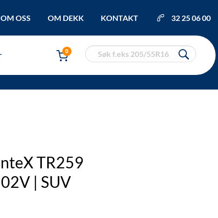
OM OSS
OM DEKK
KONTAKT
32 25 06 00
0
r
anteX TR259
02V | SUV