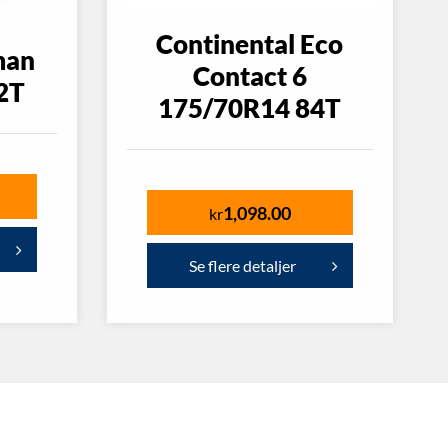
Continental Eco
man
Contact 6
2T
175/70R14 84T
1,098.00
kr
Se flere detaljer