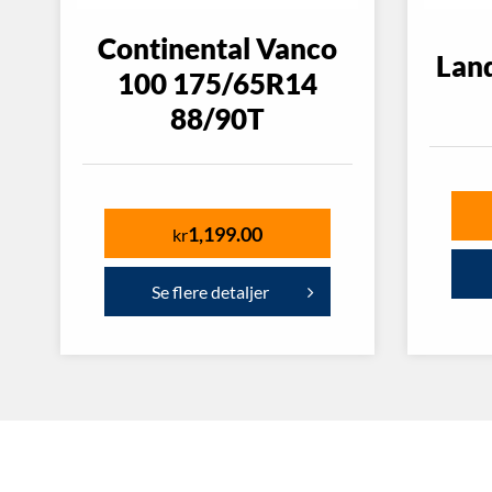
Continental Vanco
Lan
100 175/65R14
88/90T
1,199.00
kr
Se flere detaljer