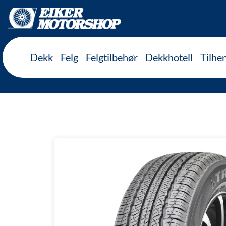
Inkl. mva
Dekk
Felg
Felgtilbehør
Dekkhotell
Tilhe