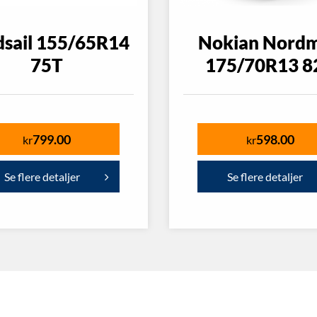
dsail 155/65R14
Nokian Nord
75T
175/70R13 8
799.00
598.00
kr
kr
Se flere detaljer
Se flere detaljer