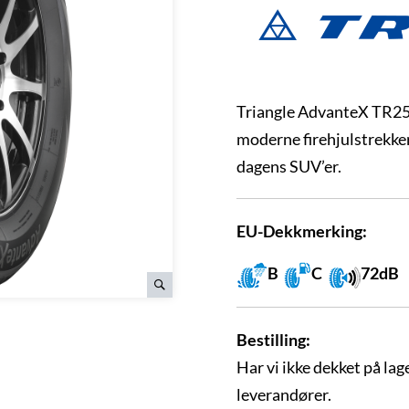
Triangle AdvanteX TR259
moderne firehjulstrekkere
dagens SUV’er.
EU-Dekkmerking:
B
C
72dB
Bestilling:
Har vi ikke dekket på lage
leverandører.