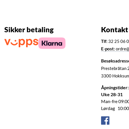
Sikker betaling
Kontakt
Tlf:
32 25 06 
E-post:
ordre@
Besøksadress
Prestebråtan 
3300 Hokksun
Åpningstider:
Uke 28-31
Man-fre 09:00
Lørdag 10:00