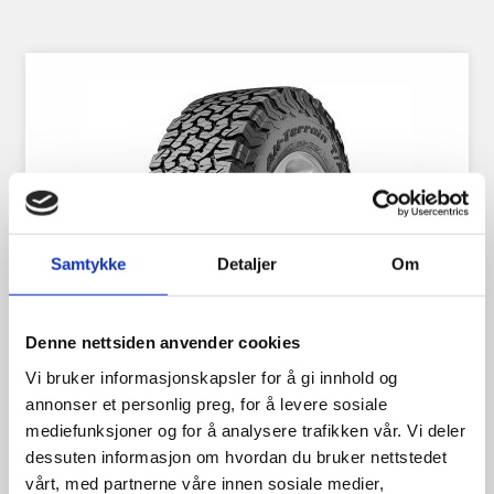
Samtykke
Detaljer
Om
Denne nettsiden anvender cookies
Vi bruker informasjonskapsler for å gi innhold og
annonser et personlig preg, for å levere sosiale
mediefunksjoner og for å analysere trafikken vår. Vi deler
BFGoodrich All Terrain KO2
dessuten informasjon om hvordan du bruker nettstedet
265/60R18 119S BSW
vårt, med partnerne våre innen sosiale medier,