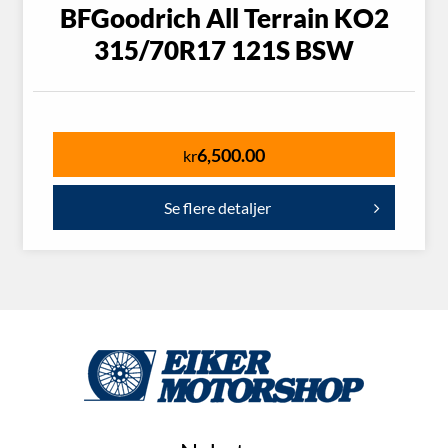
BFGoodrich All Terrain KO2
315/70R17 121S BSW
6,500.00
kr
Se flere detaljer