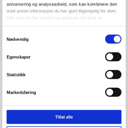
annonsering og analysearbeid, som kan kombinere den
med annen informasjon du har gjort tilgjengelig for dem,
eller som de har samlet inn gjennom din bruk av
tjenestene deres.
3,998.00
kr
Samtykkevalg
Nødvendig
Se flere detaljer
Egenskaper
Statistikk
Markedsføring
Tillat alle