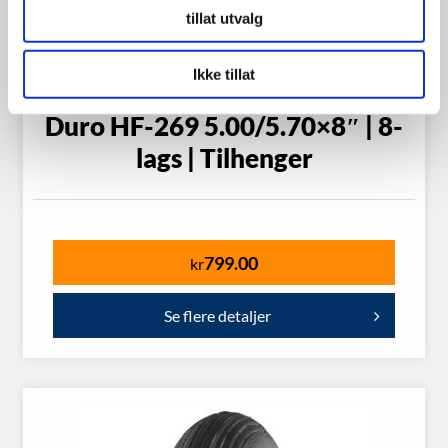
tillat utvalg
Ikke tillat
Duro HF-269 5.00/5.70×8″ | 8-
lags | Tilhenger
799.00
kr
Se flere detaljer