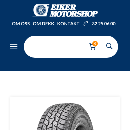
Inkl. mva
OM OSS
OM DEKK
KONTAKT
32 25 06 00
0