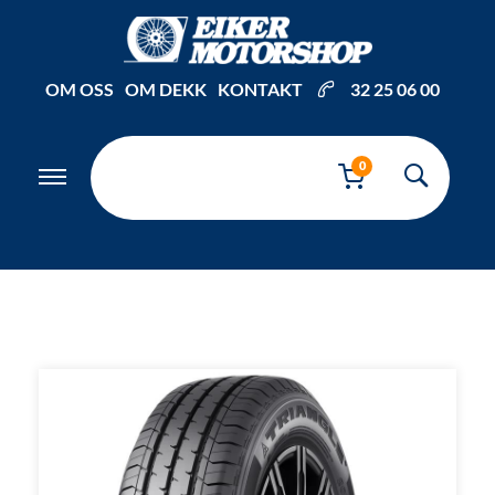
Inkl. mva
OM OSS
OM DEKK
KONTAKT
32 25 06 00
0