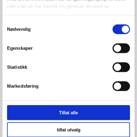
175/70R14 84T
eller som de har samlet inn gjennom din bruk av
tjenestene deres.
Samtykkevalg
Nødvendig
1,098.00
kr
Se flere detaljer
Egenskaper
Statistikk
Markedsføring
Tillat alle
tillat utvalg