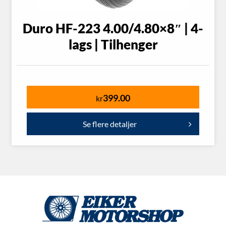
Duro HF-223 4.00/4.80×8″ | 4-
lags | Tilhenger
399.00
kr
Se flere detaljer