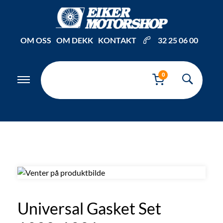
Inkl. mva
OM OSS
OM DEKK
KONTAKT
32 25 06 00
0
Universal Gasket Set