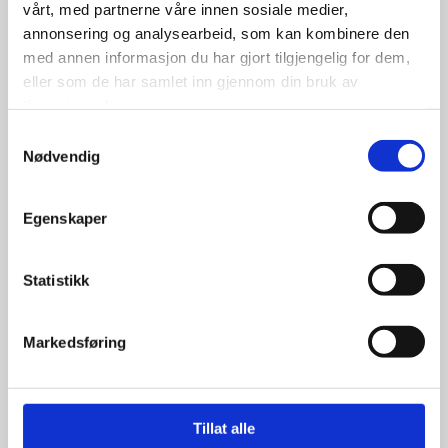
vårt, med partnerne våre innen sosiale medier,
annonsering og analysearbeid, som kan kombinere den
med annen informasjon du har gjort tilgjengelig for dem,
eller som de har samlet inn gjennom din bruk av
tjenestene deres.
Samtykkevalg
Nødvendig
Tyfoon 175/65R14 90/88T
Egenskaper
Statistikk
698.00
kr
Markedsføring
Se flere detaljer
Tillat alle