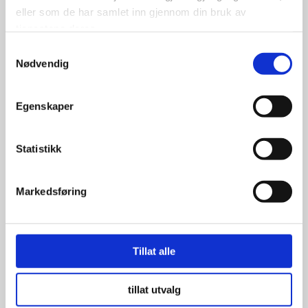
eller som de har samlet inn gjennom din bruk av
tjenestene deres.
Samtykkevalg
Nødvendig
Egenskaper
Felgband 20×5″
Statistikk
Markedsføring
599.00
kr
Se flere detaljer
Tillat alle
tillat utvalg