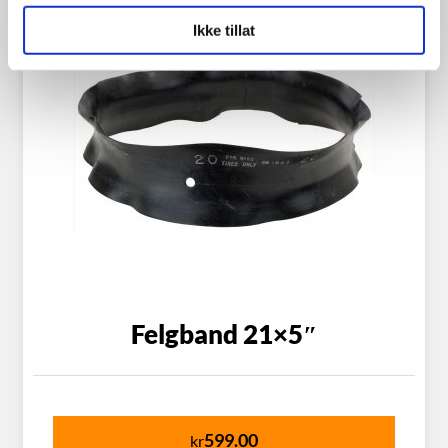
Ikke tillat
Felgband 21×5″
599.00
kr