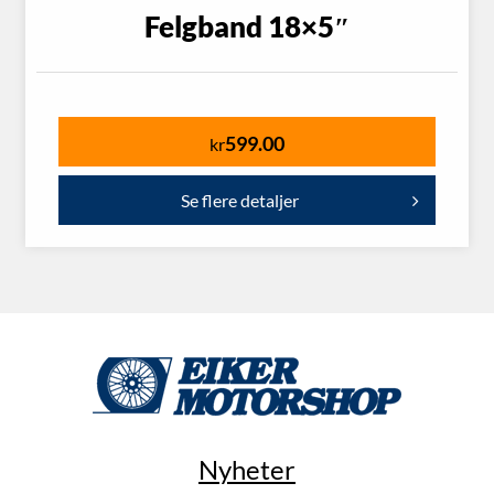
Felgband 18×5″
599.00
kr
Se flere detaljer
Nyheter