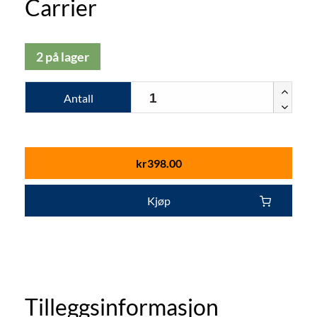
Carrier
2 på lager
Antall
kr
398.00
Kjøp
Tilleggsinformasjon