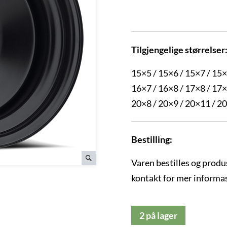
Tilgjengelige størrelser
15×5 / 15×6 / 15×7 / 15
16×7 / 16×8 / 17×8 / 17
20×8 / 20×9 / 20×11 / 2
Bestilling:
Varen bestilles og produ
kontakt for mer informa
2 på lager