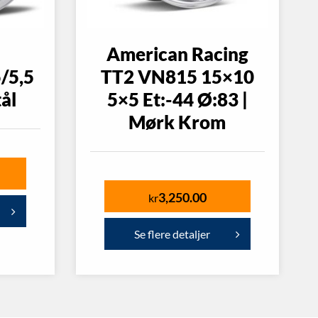
American Racing
/5,5
TT2 VN815 15×10
tål
5×5 Et:-44 Ø:83 |
Mørk Krom
3,250.00
kr
Se flere detaljer