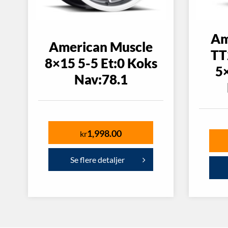
Am
American Muscle
TT
8×15 5-5 Et:0 Koks
5×
Nav:78.1
1,998.00
kr
Se flere detaljer