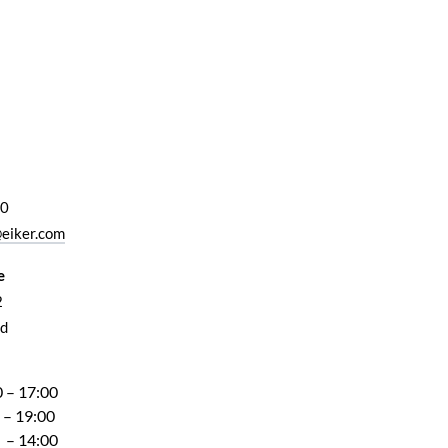
00
eiker.com
e
2
d
 – 17:00
 – 19:00
 – 14:00