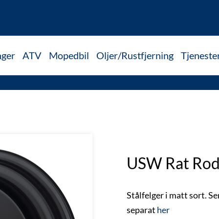
nger
ATV
Mopedbil
Oljer/Rustfjerning
Tjeneste
USW Rat Rod 
Stålfelger i matt sort. S
separat
her