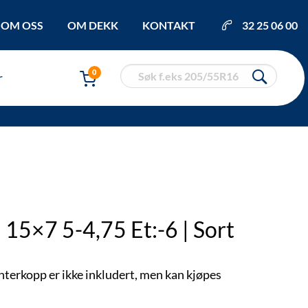
OM OSS
OM DEKK
KONTAKT
32 25 06 00
0
r
15×7 5-4,75 Et:-6 | Sort
enterkopp er ikke inkludert, men kan kjøpes