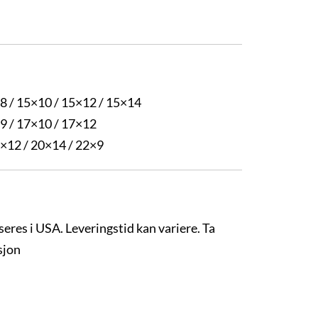
:
×8 / 15×10 / 15×12 / 15×14
×9 / 17×10 / 17×12
0×12 / 20×14 / 22×9
seres i USA. Leveringstid kan variere. Ta
sjon