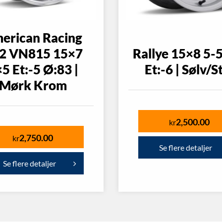
erican Racing
2 VN815 15×7
Rallye 15×8 5-5
5 Et:-5 Ø:83 |
Et:-6 | Sølv/S
Mørk Krom
2,500.00
kr
2,750.00
kr
Se flere detaljer
Se flere detaljer