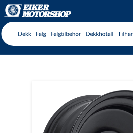
Inkl. mva
Dekk
Felg
Felgtilbehør
Dekkhotell
Tilhe