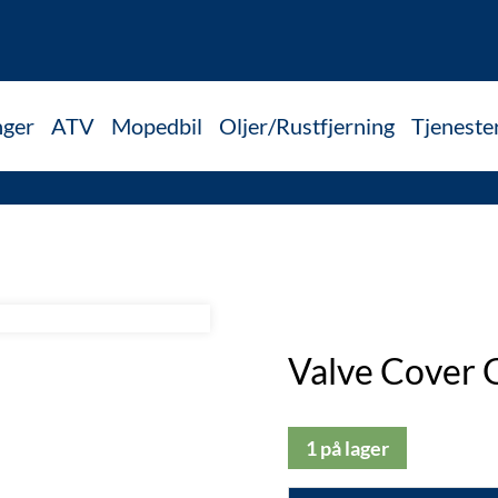
nger
ATV
Mopedbil
Oljer/Rustfjerning
Tjeneste
Valve Cover 
1 på lager