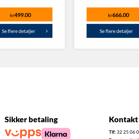
499.00
666.00
kr
kr
Se flere detaljer
Se flere detaljer
Sikker betaling
Kontakt
Tlf:
32 25 06 