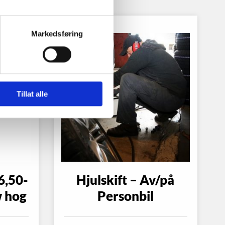
Markedsføring
Tillat alle
6,50-
Hjulskift – Av/på
 hog
Personbil