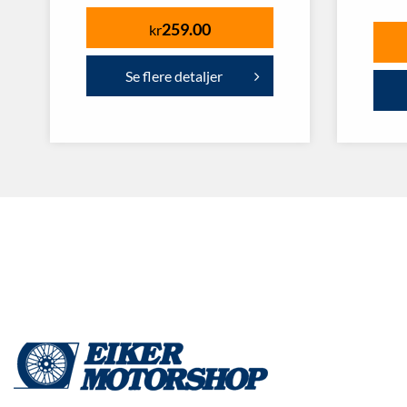
259.00
kr
Se flere detaljer