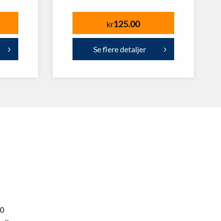
125.00
kr
Se flere detaljer
00