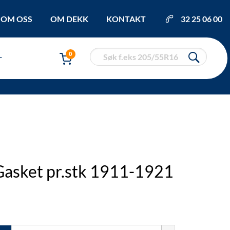
OM OSS
OM DEKK
KONTAKT
32 25 06 00
0
r
Gasket pr.stk 1911-1921