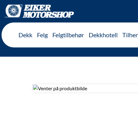
Inkl. mva
Dekk
Felg
Felgtilbehør
Dekkhotell
Tilhe