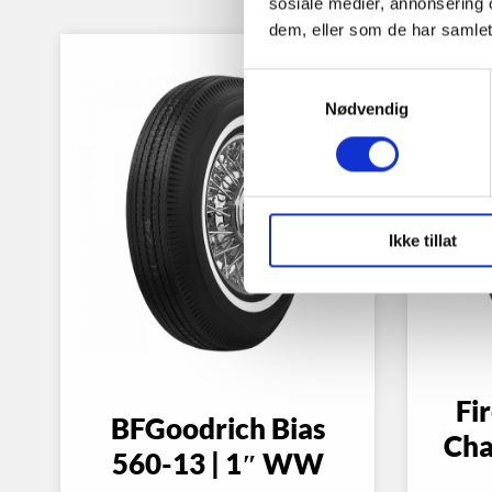
sosiale medier, annonsering 
dem, eller som de har samlet
Samtykkevalg
Nødvendig
Ikke tillat
Fi
BFGoodrich Bias
Cha
560-13 | 1″ WW