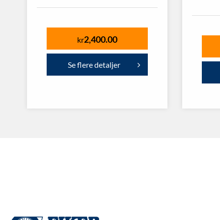
2,400.00
kr
Se flere detaljer