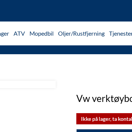
nger
ATV
Mopedbil
Oljer/Rustfjerning
Tjeneste
Vw verktøybo
Ikke på lager, ta konta