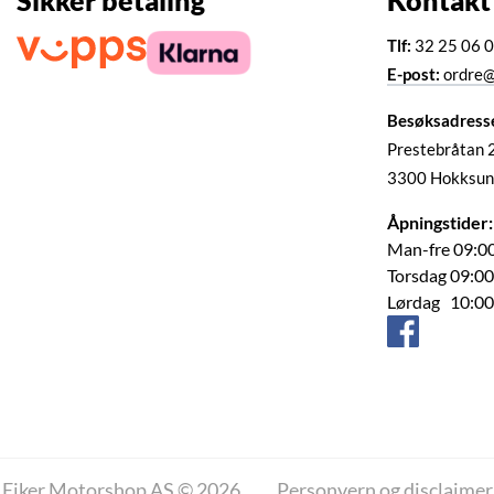
Sikker betaling
Kontakt
Tlf:
32 25 06 
E-post:
ordre@
Besøksadress
Prestebråtan 
3300 Hokksun
Åpningstider:
Man-fre 09:00
Torsdag 09:00
Lørdag 10:00
Eiker Motorshop AS © 2026
Personvern og disclaimer