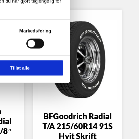
u har gjort tilgjengelig for
Markedsføring
Tillat alle
h
BFGoodrich Radial
dial
T/A 215/60R14 91S
/8″
Hvit Skrift