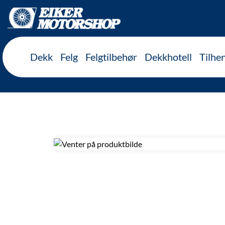
Inkl. mva
Dekk
Felg
Felgtilbehør
Dekkhotell
Tilhe