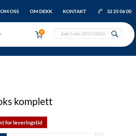
OM OSS
OM DEKK
KONTAKT
32 25 06 00
0
r
ks komplett
kt for leveringstid