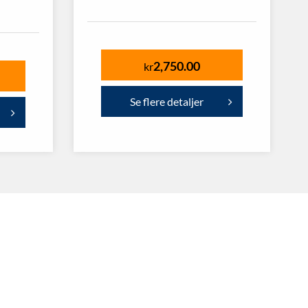
2,750.00
kr
Se flere detaljer