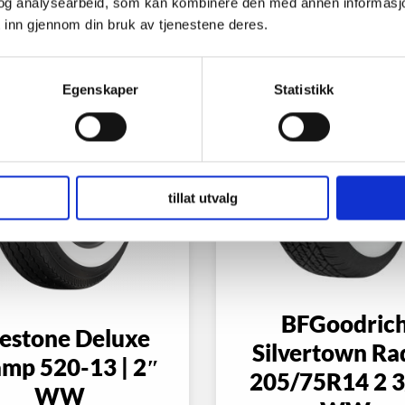
og analysearbeid, som kan kombinere den med annen informasjon d
 inn gjennom din bruk av tjenestene deres.
Egenskaper
Statistikk
tillat utvalg
BFGoodric
restone Deluxe
Silvertown Ra
mp 520-13 | 2″
205/75R14 2 3
WW