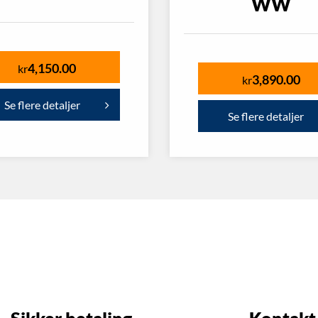
WW
4,150.00
kr
3,890.00
kr
Se flere detaljer
Se flere detaljer