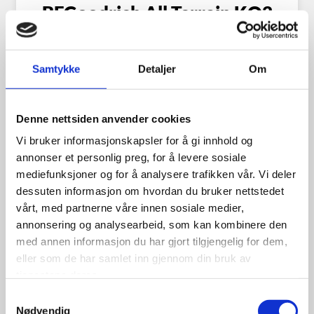
BFGoodrich All Terrain KO2
31×10,50R15 109S RWL
Samtykke
Detaljer
Om
3,800.00
kr
Denne nettsiden anvender cookies
Vi bruker informasjonskapsler for å gi innhold og
Se flere detaljer
annonser et personlig preg, for å levere sosiale
mediefunksjoner og for å analysere trafikken vår. Vi deler
dessuten informasjon om hvordan du bruker nettstedet
vårt, med partnerne våre innen sosiale medier,
annonsering og analysearbeid, som kan kombinere den
med annen informasjon du har gjort tilgjengelig for dem,
eller som de har samlet inn gjennom din bruk av
tjenestene deres.
Samtykkevalg
Nødvendig