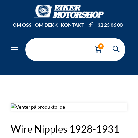
Inkl. mva
OM OSS
OM DEKK
KONTAKT
32 25 06 00
0
Wire Nipples 1928-1931