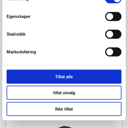
Egenskaper
Statistikk
Wanda 3,50 x6
Markedsføring
Tillat alle
259.00
kr
tillat utvalg
Se flere detaljer
Ikke tillat