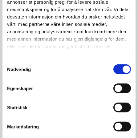
annonser et personlig preg, for å levere sosiale
mediefunksjoner og for å analysere trafikken vår. Vi deler
dessuten informasjon om hvordan du bruker nettstedet
vårt, med partnerne våre innen sosiale medier,
annonsering og analysearbeid, som kan kombinere den
med annen informasjon du har gjort tilgjengelig for dem,
eller som de har samlet inn gjennom din bruk av
Duro HF-269 5.00/5.70×8″ | 8-
tjenestene deres.
lags | Tilhenger
Samtykkevalg
Nødvendig
Egenskaper
799.00
kr
Statistikk
Se flere detaljer
Markedsføring