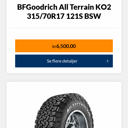
BFGoodrich All Terrain KO2
315/70R17 121S BSW
6,500.00
kr
Se flere detaljer