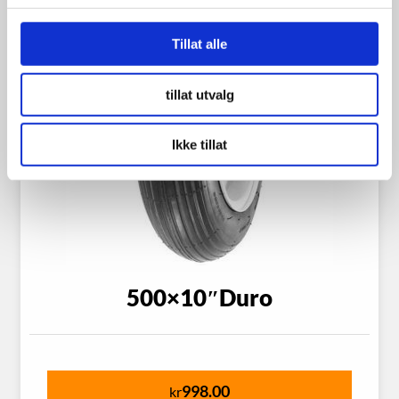
Tillat alle
tillat utvalg
Ikke tillat
500×10″Duro
998.00
kr