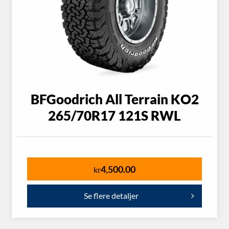
BFGoodrich All Terrain KO2
265/70R17 121S RWL
4,500.00
kr
Se flere detaljer