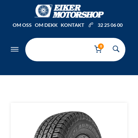
Inkl. mva
OM OSS
OM DEKK
KONTAKT
32 25 06 00
0