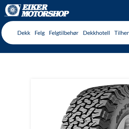
Inkl. mva
Dekk
Felg
Felgtilbehør
Dekkhotell
Tilhe