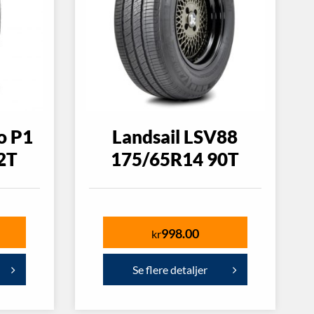
to P1
Landsail LSV88
2T
175/65R14 90T
998.00
kr
Se flere detaljer