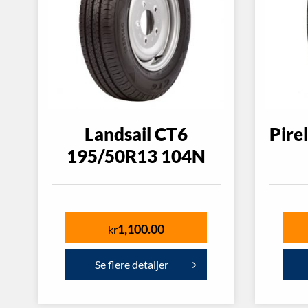
Landsail CT6
Pire
195/50R13 104N
1,100.00
kr
Se flere detaljer