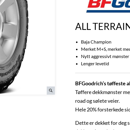
ALL TERRAI
Baja Champion
Merket M+S, merket med
Nytt aggressivt mønster
Lenger levetid
BFGoodrich’s tøffeste al
Tøffere dekkmønster med 
road og sølete veier.
Hele 20% forsterkede si
Dette er dekket for deg s