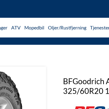
nger
ATV
Mopedbil
Oljer/Rustfjerning
Tjeneste
BFGoodrich A
325/60R20 