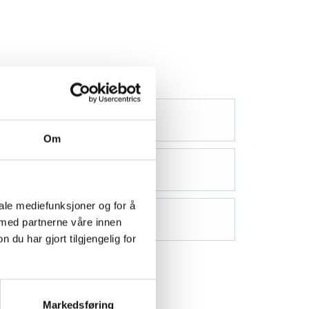
Om
iale mediefunksjoner og for å
 med partnerne våre innen
u har gjort tilgjengelig for
Markedsføring