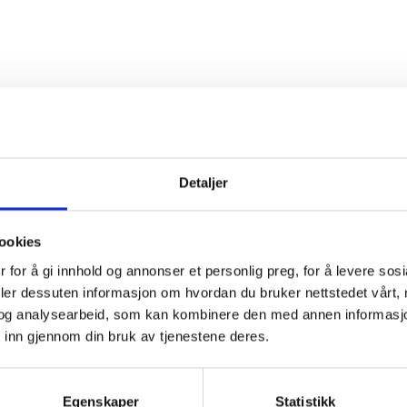
Detaljer
ookies
 for å gi innhold og annonser et personlig preg, for å levere sos
deler dessuten informasjon om hvordan du bruker nettstedet vårt,
og analysearbeid, som kan kombinere den med annen informasjon d
 inn gjennom din bruk av tjenestene deres.
Egenskaper
Statistikk