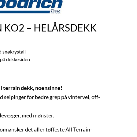
N KO2 – HELÅRSDEKK
 snøkrystall
 på dekkesiden
l terrain dekk, noensinne!
seipinger for bedre grep på vintervei, off-
devegger, med mønster.
om ønsker det aller tøffeste All Terrain-