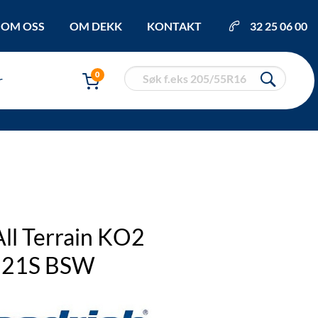
OM OSS
OM DEKK
KONTAKT
32 25 06 00
0
r
ll Terrain KO2
121S BSW