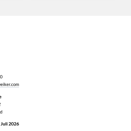
00
eiker.com
e
2
d
 Juli 2026