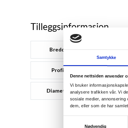
Tilleggsinformasjon
Bredde
325
Samtykke
Profil
60
Denne nettsiden anvender c
Vi bruker informasjonskapsler
Diameter
20
analysere trafikken vår. Vi 
sosiale medier, annonsering 
dem, eller som de har samlet
Samtykkevalg
Nødvendig