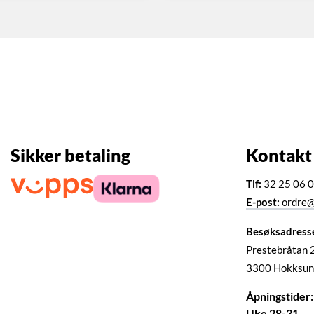
Sikker betaling
Kontakt
Tlf:
32 25 06 
E-post:
ordre@
Besøksadress
Prestebråtan 
3300 Hokksun
Åpningstider:
Uke 28-31