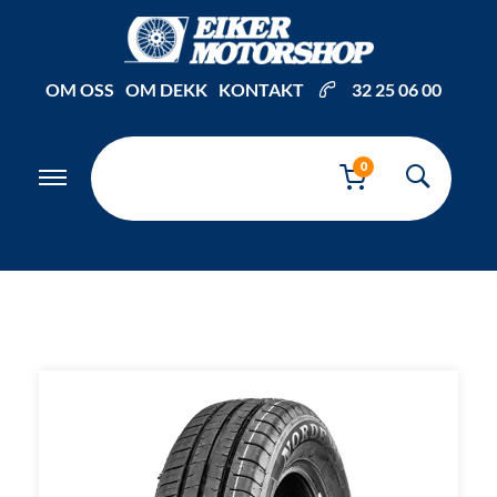
Inkl. mva
OM OSS
OM DEKK
KONTAKT
32 25 06 00
0