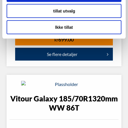
Landsail LS388 185/60R14 82H
tillat utvalg
Ikke tillat
699.00
kr
Se flere detaljer
Vitour Galaxy 185/70R1320mm
WW 86T