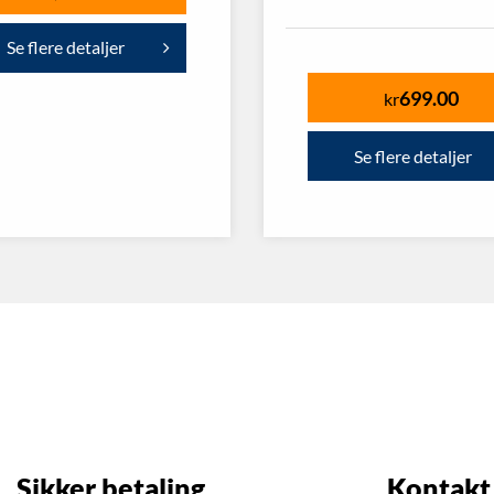
Se flere detaljer
699.00
kr
Se flere detaljer
Sikker betaling
Kontakt