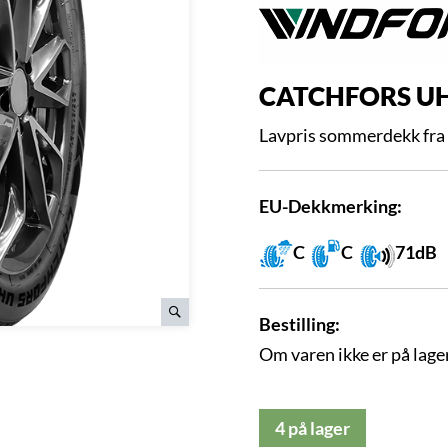
CATCHFORS U
Lavpris sommerdekk fra W
EU-Dekkmerking:
C
C
71dB
Bestilling:
Om varen ikke er på lager
4 på lager