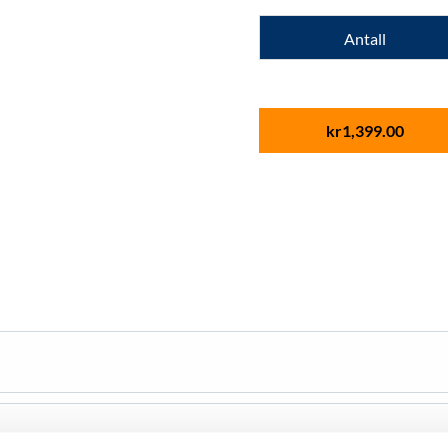
Antall
kr
1,399.00