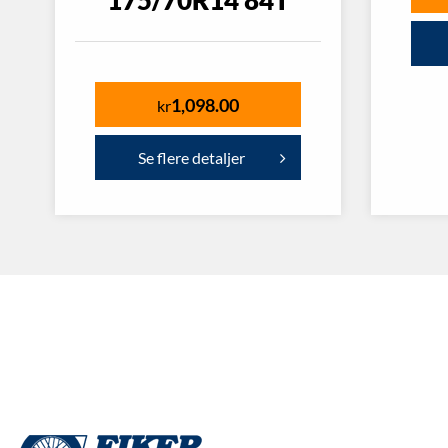
175/70R14 84T
1,098.00
kr
Se flere detaljer