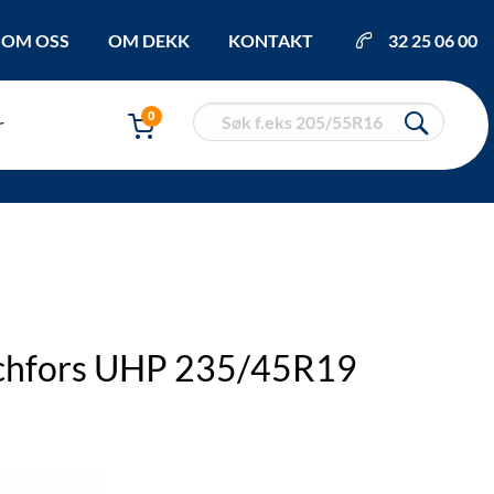
OM OSS
OM DEKK
KONTAKT
32 25 06 00
0
r
tchfors UHP 235/45R19