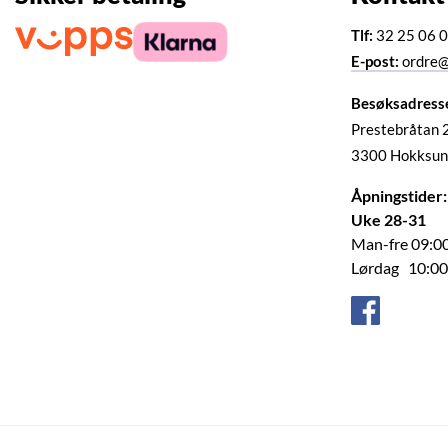
Tlf:
32 25 06 
E-post:
ordre@
Besøksadress
Prestebråtan 
3300 Hokksun
Åpningstider:
Uke 28-31
Man-fre 09:00
Lørdag 10:00