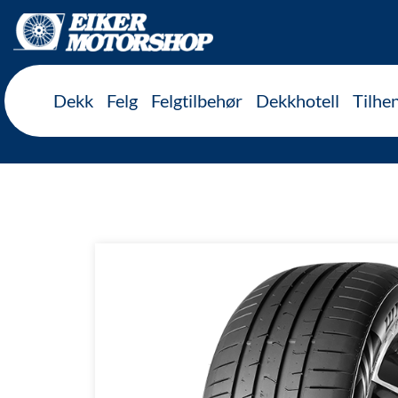
Inkl. mva
Dekk
Felg
Felgtilbehør
Dekkhotell
Tilhe