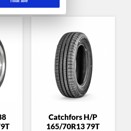
Tillat alle
88
Catchfors H/P
79T
165/70R13 79T