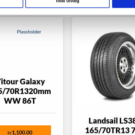
tillat utvalg
itour Galaxy
5/70R1320mm
WW 86T
Landsail LS3
165/70TR13 
1,100.00
kr