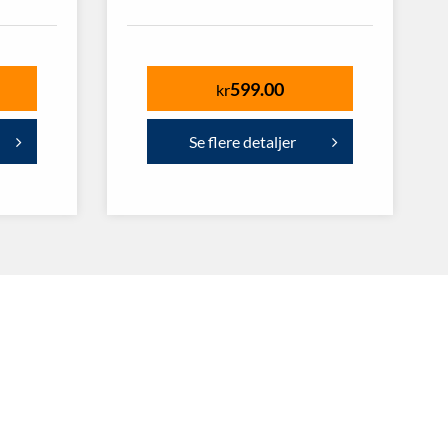
599.00
kr
Se flere detaljer