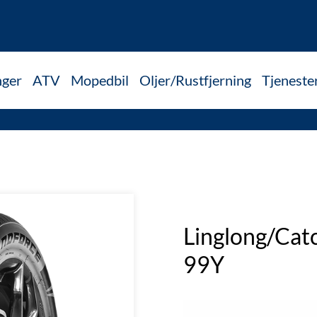
nger
ATV
Mopedbil
Oljer/Rustfjerning
Tjeneste
Linglong/Ca
99Y